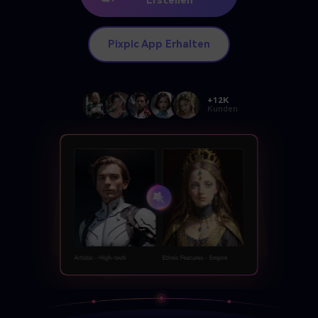
Erstellen
KI Portrait Generator
10 Beste Kostenlose KI Headshot Generators
KI Bild Generator
Pixpic App Erhalten
7 Beste Kostenlose KI Face Generators
KI Selfie Generator
10 Beste Kostenlose KI Headshot Generators
Kreativer Avatar
+12K
Mehr Erfahren >
Kunden
KI Character Generator
KI Kunst Generator
KI Pink Doll Selfie Generator
Barbie Filter