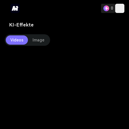
0
KI-Effekte
Videos
Image