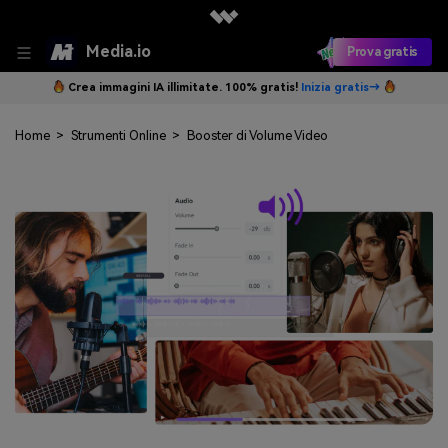
Media.io
Prova gratis
Crea immagini IA illimitate. 100% gratis!
Inizia gratis→
Home
>
Strumenti Online
>
Booster di Volume Video