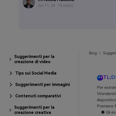
Jun 11, 26 ·
15 min(s)
Blog
Suggeri
Suggerimenti per la
creazione di video
Tips sui Social Media
TL;D
Suggerimenti per immagini
Per estrar
Wondershar
Contenuti comparativi
dispositivo
Premiere 
Suggerimenti per la
● Gli est
creazione creativa