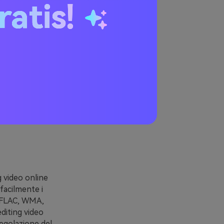
ratis!
 un
phone
si dispositivo
g video online
facilmente i
, FLAC, WMA,
diting video
 regolazione del