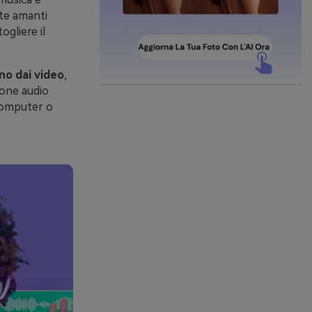
te amanti
ogliere il
ono dai video
,
ione audio
 computer o