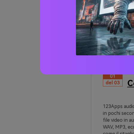
Part 3
video
[Onlin
I primi tre met
si stia utilizza
01
C
del 03
123Apps audio 
in pochi seco
file video in 
WAV, MP3, ecc.
come il ritaglio