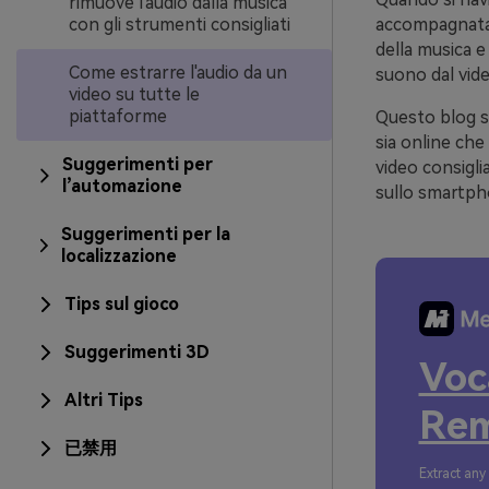
rimuove l'audio dalla musica
con gli strumenti consigliati
accompagnata 
della musica e
Come estrarre l'audio da un
suono dal vide
video su tutte le
piattaforme
Questo blog s
sia online che
Suggerimenti per
video consigli
l’automazione
sullo smartph
Suggerimenti per la
localizzazione
Tips sul gioco
Suggerimenti 3D
Voc
Altri Tips
Rem
已禁用
Extract any