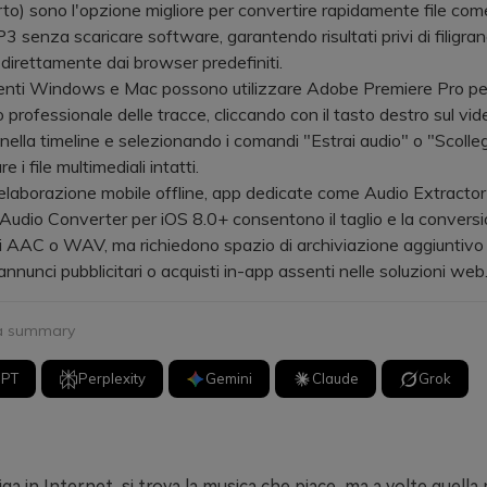
to) sono l'opzione migliore per convertire rapidamente file c
 senza scaricare software, garantendo risultati privi di filigra
i direttamente dai browser predefiniti.
nti Windows e Mac possono utilizzare Adobe Premiere Pro pe
 professionale delle tracce, cliccando con il tasto destro sul vid
nella timeline e selezionando i comandi "Estrai audio" o "Scol
e i file multimediali intatti.
aborazione mobile offline, app dedicate come Audio Extractor
Audio Converter per iOS 8.0+ consentono il taglio e la conversi
i AAC o WAV, ma richiedono spazio di archiviazione aggiuntivo
annunci pubblicitari o acquisti in-app assenti nelle soluzioni web
 a summary
GPT
Perplexity
Gemini
Claude
Grok
ga in Internet, si trova la musica che piace, ma a volte quella