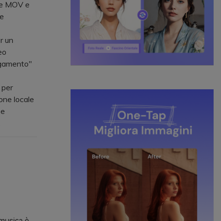
ome MOV e
ne
r un
eo
legamento"
 per
one locale
 e
.
 musica è