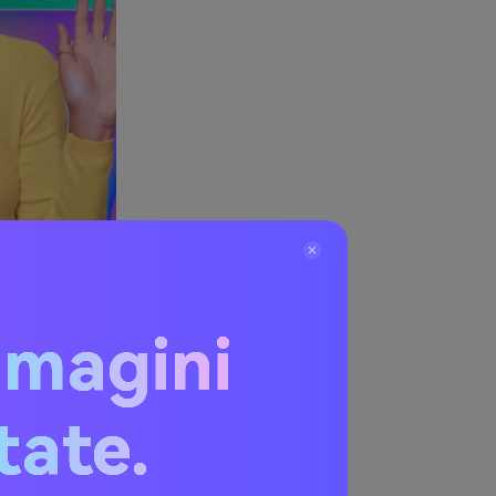
rtphone
mmagini
re].
iPhone
itate.