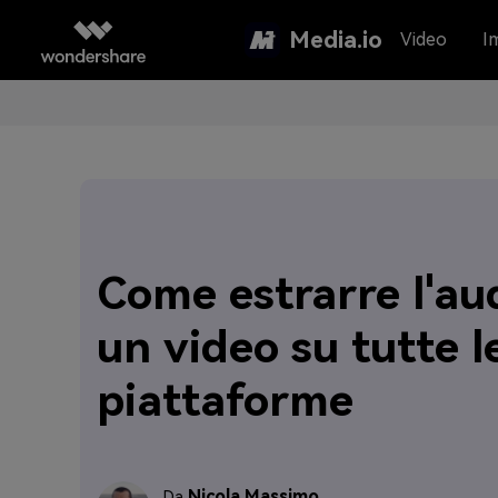
Media.io
Video
I
Come estrarre l'au
un video su tutte l
piattaforme
Nicola Massimo
Da