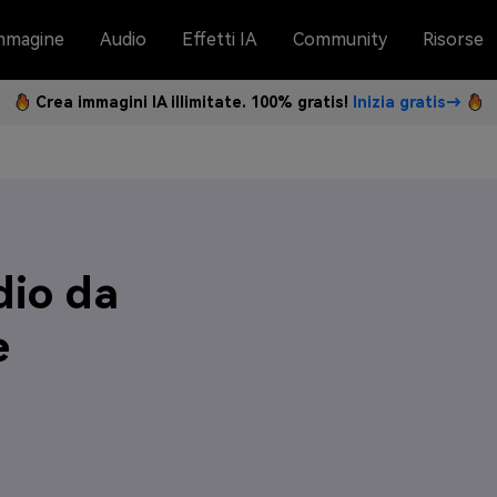
mmagine
Audio
Effetti IA
Community
Risorse
Crea immagini IA illimitate. 100% gratis!
Inizia gratis→
dio da
e