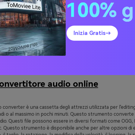
100% g
. Come estrarre l'audio da
 su Web/Computer/Smart
e e veloce].
Inizia Gratis→
odi sono incentrati sull'estrazione dell'audio online, su qualsia
ndo.
onvertitore audio online
converter è una cassetta degli attrezzi utilizzata per l'editin
ndi o al massimo in pochi minuti. Questo strumento converte 
audio. Questi file possono essere in diversi formati come OGG
 Questo strumento è disponibile anche per altre opzioni di e
, il taglio, la rotazione, la modifica della velocità, il looping, la