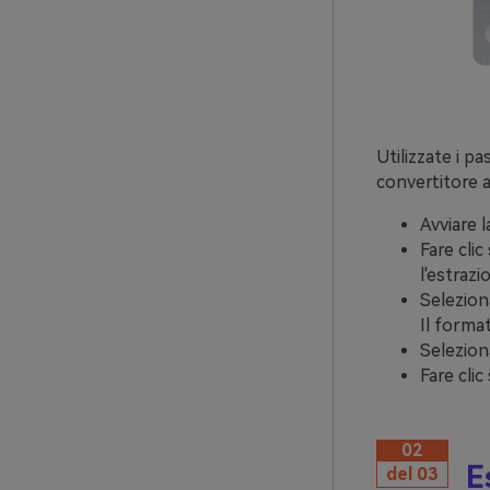
Utilizzate i p
convertitore a
Avviare 
Fare clic
l'estrazi
Seleziona
Il format
Selezion
Fare clic
02
E
del 03