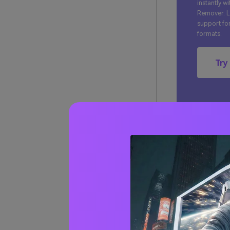
instantly w
Remover. Lo
support for
formats.
Try
Parte
[onli
Parte
Parte
[appl