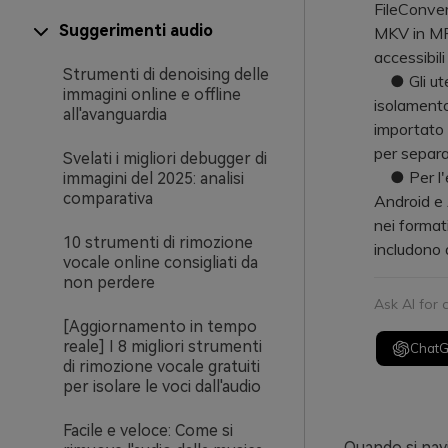
FileConver
Suggerimenti audio
MKV in MP3
accessibil
Strumenti di denoising delle
● Gli ute
immagini online e offline
isolamento
all'avanguardia
importato 
per separar
Svelati i migliori debugger di
● Per l'el
immagini del 2025: analisi
comparativa
Android e 
nei format
10 strumenti di rimozione
includono 
vocale online consigliati da
non perdere
Ask AI for
[Aggiornamento in tempo
reale] I 8 migliori strumenti
Chat
di rimozione vocale gratuiti
per isolare le voci dall'audio
Facile e veloce: Come si
Quando si navi