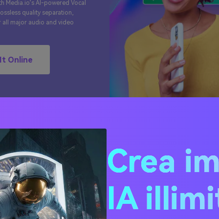
ith Media.io’s AI-powered Vocal
ssless quality separation,
 all major audio and video
 It Online
 1. Come estrarre l'audio da un video sul web/computer/sma
Crea i
ne e veloce
 2. Come estrarre l'audio da un video su Windows/Mac [softwa
 3. Le 2 migliori app per estrarre l'audio dai video su Android/
IA illim
icazione di terze parti