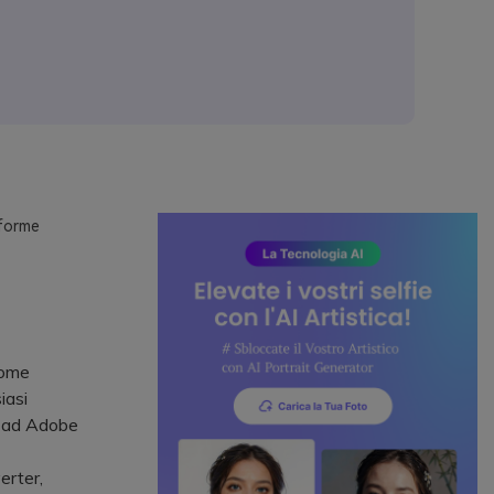
aforme
come
iasi
si ad Adobe
erter,