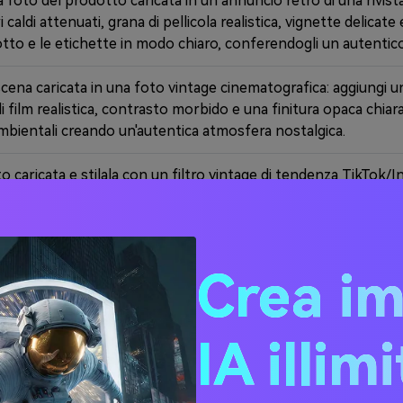
oto del prodotto caricata in un annuncio retrò di una rivista d
caldi attenuati, grana di pellicola realistica, vignette delicate 
otto e le etichette in modo chiaro, conferendogli un autentic
cena caricata in una foto vintage cinematografica: aggiungi un
i film realistica, contrasto morbido e una finitura opaca chiar
ambientali creando un'autentica atmosfera nostalgica.
o caricata e stilala con un filtro vintage di tendenza TikTok/I
ografico, toni sbiaditi e un sottile effetto di sovrapposizio
ente in modo che sembri una modifica virale e nostalgica sui s
Crea i
Prova Subito AI Vintage Filter
IA illim