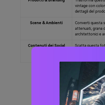
Prodotti & Branding
Trasforma questa f
vintage con colori 
dettagli del prod
Scene & Ambienti
Converti questa s
attenuati, grana d
architettonici e 
Contenuti dei Social
Scatta questa fot
Media
90, grano cinemat
chiaro e coinvolg