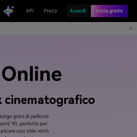
API
Prezzi
Accedi
Inizia gratis
 Online
ok cinematografico
unge grani di pellicola
i anni' 90, perfetta per
plicare uno stile retrò