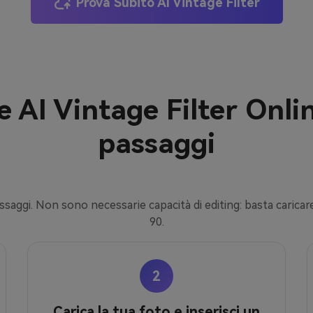
Prova Subito AI Vintage Filter
e AI Vintage Filter Onlin
passaggi
passaggi. Non sono necessarie capacità di editing: basta caricar
90.
2
Carica la tua foto e inserisci un