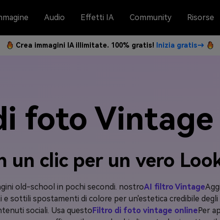
mmagine
Audio
Effetti IA
Community
Risorse
Crea immagini IA illimitate. 100% gratis!
Inizia gratis→
 di foto Vintage
n un clic per un vero Lo
ini old-school in pochi secondi. nostro
AI filtro Vintage
Aggi
iti e sottili spostamenti di colore per un'estetica credibile degl
ontenuti sociali. Usa questo
Filtro di foto vintage online
Per ap