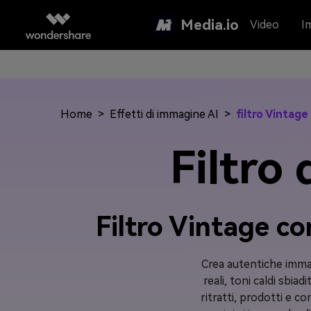
Media.io
Video
I
Home
>
Effetti di immagine AI
>
filtro Vintage
Filtro
Filtro Vintage co
Crea autentiche immag
reali, toni caldi sbiad
ritratti, prodotti e c