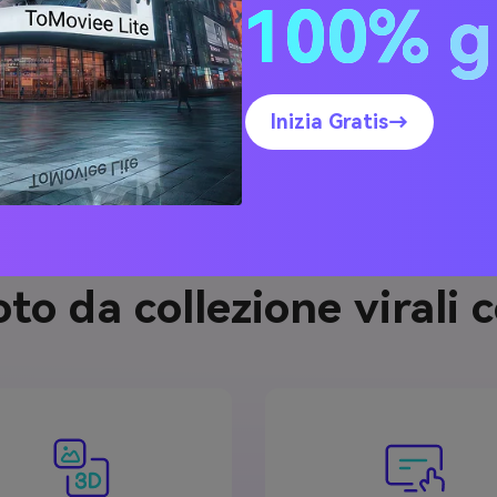
100% g
Inizia Gratis→
to da collezione virali 