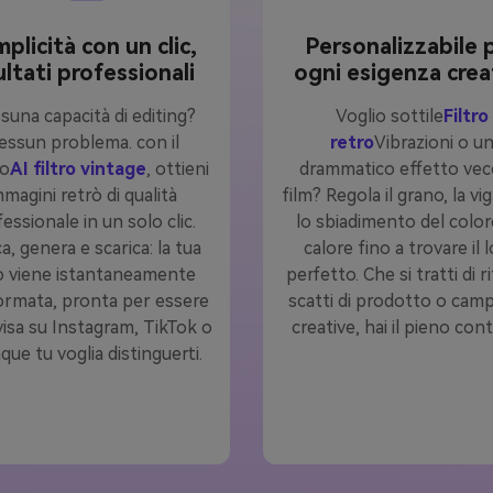
plicità con un clic,
Personalizzabile 
ultati professionali
ogni esigenza crea
suna capacità di editing?
Voglio sottile
Filtro
essun problema. con il
retro
Vibrazioni o u
ro
AI filtro vintage
, ottieni
drammatico effetto vec
mmagini retrò di qualità
film? Regola il grano, la vi
essionale in un solo clic.
lo sbiadimento del colore
a, genera e scarica: la tua
calore fino a trovare il 
o viene istantaneamente
perfetto. Che si tratti di ri
ormata, pronta per essere
scatti di prodotto o cam
isa su Instagram, TikTok o
creative, hai il pieno cont
ue tu voglia distinguerti.