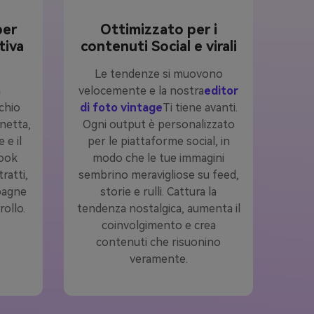
per
Ottimizzato per i
tiva
contenuti Social e virali
Le tendenze si muovono
n
velocemente e la nostra
editor
chio
di foto vintage
Ti tiene avanti.
gnetta,
Ogni output è personalizzato
 e il
per le piattaforme social, in
look
modo che le tue immagini
tratti,
sembrino meravigliose su feed,
pagne
storie e rulli. Cattura la
rollo.
tendenza nostalgica, aumenta il
coinvolgimento e crea
contenuti che risuonino
veramente.