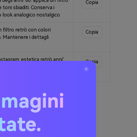
egli anni' 80: applica un filtro
Copia
e toni sbiaditi. Conserva i
o look analogico nostalgico.
 filtro retrò con colori
Copia
a. Mantenere i dettagli
nstagram: estetica retrò anni'
Copia
ne VHS. Mantieni l'argomento
ocial media.
mmagini
itate.