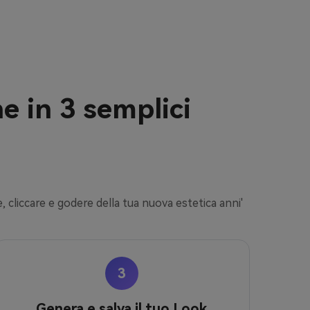
e in 3 semplici
e, cliccare e godere della tua nuova estetica anni'
3
Genera e salva il tuo Look