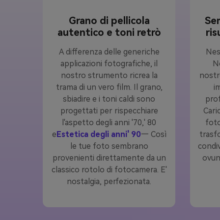
Grano di pellicola
Sem
autentico e toni retrò
ris
A differenza delle generiche
Nes
applicazioni fotografiche, il
N
nostro strumento ricrea la
nost
trama di un vero film. Il grano,
i
sbiadire e i toni caldi sono
prof
progettati per rispecchiare
Caric
l'aspetto degli anni '70,' 80
fot
e
Estetica degli anni' 90
— Così
trasf
le tue foto sembrano
condiv
provenienti direttamente da un
ovunq
classico rotolo di fotocamera. E'
nostalgia, perfezionata.