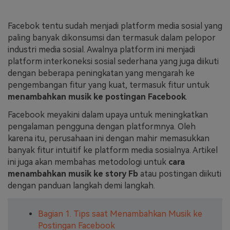
Masuk
FAQs
Hubungi Kami
Facebok tentu sudah menjadi platform media sosial yang
paling banyak dikonsumsi dan termasuk dalam pelopor
Berkreasi dengan AI
industri media sosial. Awalnya platform ini menjadi
Tips & Tutorial AI
platform interkoneksi sosial sederhana yang juga diikuti
dengan beberapa peningkatan yang mengarah ke
Postingan Terbaru
pengembangan fitur yang kuat, termasuk fitur untuk
menambahkan musik ke postingan Facebook
.
Jelajahi Lebih Banyak >>
Facebook meyakini dalam upaya untuk meningkatkan
pengalaman pengguna dengan platformnya. Oleh
karena itu, perusahaan ini dengan mahir memasukkan
banyak fitur intuitif ke platform media sosialnya. Artikel
ini juga akan membahas metodologi untuk
cara
menambahkan musik ke story Fb
atau postingan diikuti
dengan panduan langkah demi langkah.
Bagian 1. Tips saat Menambahkan Musik ke
Postingan Facebook