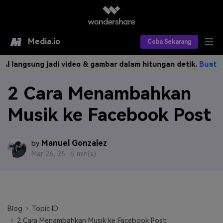
Media.io
Coba Sekarang
 langsung jadi video & gambar dalam hitungan detik.
Buat Seka
Alat AI
2 Cara Menambahkan
Produk AI
AI Video
Musik ke Facebook Post
Efek AI
AI Gambar
Asisten Video AI
AI Audio
Sumber Daya
Editor Video AI
Efek Video
Manuel Gonzalez
by
Mar 26, 25 ·
5 min(s)
Editor Gambar AI
Harga
Efek Foto
Model AI yang Didukung
Editor Audio AI
TOP
Veo3
Panduan Pengguna
Apa yang Baru
Find More Solutions >>
Blog
Topic ID
2 Cara Menambahkan Musik ke Facebook Post