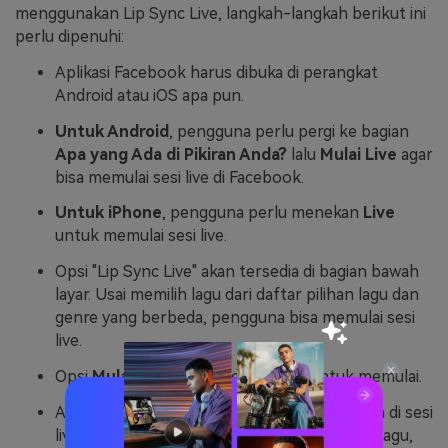
menggunakan Lip Sync Live, langkah-langkah berikut ini
perlu dipenuhi:
Aplikasi Facebook harus dibuka di perangkat
Android atau iOS apa pun.
Untuk Android
, pengguna perlu pergi ke bagian
Apa yang Ada di Pikiran Anda?
lalu
Mulai Live
agar
bisa memulai sesi live di Facebook.
Untuk iPhone
, pengguna perlu menekan
Live
untuk memulai sesi live.
Opsi "Lip Sync Live" akan tersedia di bagian bawah
layar. Usai memilih lagu dari daftar pilihan lagu dan
genre yang berbeda, pengguna bisa memulai sesi
live.
Opsi
Mulai Video Live
perlu dipilih untuk memulai.
Ada beberapa ikon yang tersedia saat berada di sesi
live. Tanda nada musik di sesi live mengubah lagu,