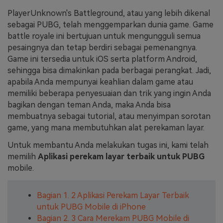
PlayerUnknown's Battleground, atau yang lebih dikenal
Masuk
FAQs
Hubungi Kami
sebagai PUBG, telah menggemparkan dunia game. Game
battle royale ini bertujuan untuk mengungguli semua
Berkreasi dengan AI
pesaingnya dan tetap berdiri sebagai pemenangnya.
Tips & Tutorial AI
Game ini tersedia untuk iOS serta platform Android,
sehingga bisa dimakinkan pada berbagai perangkat. Jadi,
Postingan Terbaru
apabila Anda mempunyai keahlian dalam game atau
memiliki beberapa penyesuaian dan trik yang ingin Anda
Jelajahi Lebih Banyak >>
bagikan dengan teman Anda, maka Anda bisa
membuatnya sebagai tutorial, atau menyimpan sorotan
game, yang mana membutuhkan alat perekaman layar.
Untuk membantu Anda melakukan tugas ini, kami telah
memilih
Aplikasi perekam layar terbaik untuk PUBG
mobile.
Bagian 1. 2 Aplikasi Perekam Layar Terbaik
untuk PUBG Mobile di iPhone
Bagian 2. 3 Cara Merekam PUBG Mobile di