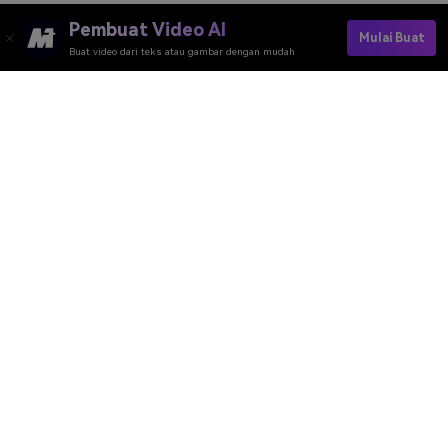
Pembuat Video AI
Mulai Buat
Buat video dari teks atau gambar dengan mudah
Pembuat Video AI
Pembuat Gambar AI
Pembuat Musik AI
Template & Filter AI
Penghapus Watermark
Sumber Daya