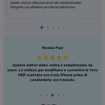
lo
Questo articolo seleziona alcuni dei ridimensionatori
Ut
fotografici più affidabili per tutte le piattaforme.
do
br
Nicolas Paul
Questo editor video online è semplicissimo da
p DP
Un 
usare. Lo utilizzo per modificare e convertire le foto
di
HEIF scattate con il mio iPhone prima di
tà
condividerle con il mondo.