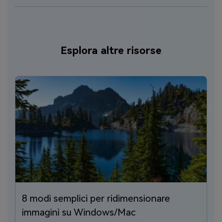
Esplora altre risorse
8 modi semplici per ridimensionare
1
immagini su Windows/Mac
l
are