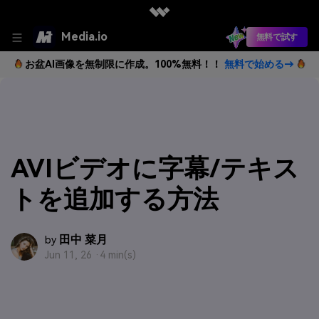
Media.io
無料で試す
お盆AI画像を無制限に作成。100%無料！！
無料で始める→
AVIビデオに字幕/テキス
トを追加する方法
田中 菜月
by
Jun 11, 26 ·
4 min(s)