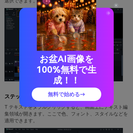
選択できます。
お盆AI画像を
100%無料で生
成！！
無料で始める→
ステップ3.Filmoraにテキストを入力する
T テキストをダブルクリックすると、画面上にテキスト編
集領域が開きます。ここで色、フォント、スタイルなどを
適用できます。