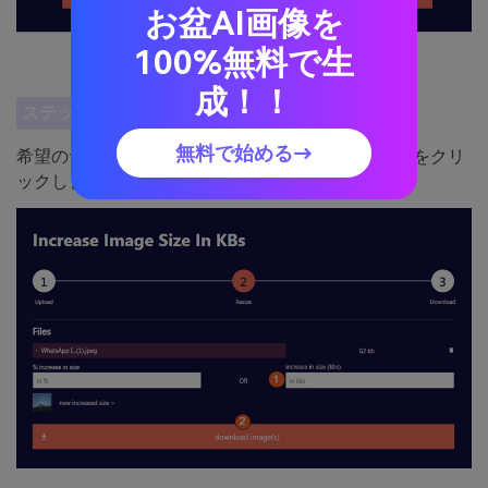
お盆AI画像を
100%無料で生
成！！
ステップ 3
最終的な画像を保存します
無料で始める→
希望のサイズ (KB 単位) を設定し、[ダウンロード] をクリ
ックします。