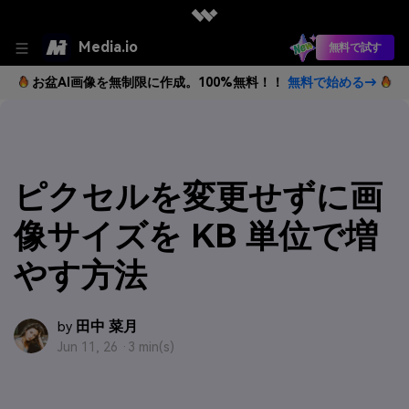
Media.io
無料で試す
お盆AI画像を無制限に作成。100%無料！！
無料で始める→
ピクセルを変更せずに画
像サイズを KB 単位で増
やす方法
田中 菜月
by
Jun 11, 26 ·
3 min(s)