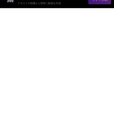
テキストや画像から簡単に動画を作成
AI動画ジェネレーター
AI画像ジェネレーター
AI音楽ジェネレーター
AIテンプレート＆フィルター
AI透かし除去
リソース