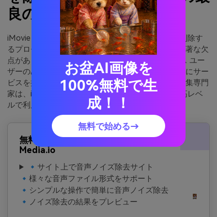
良の代替品
iMovie で不要なサウンドエフェクトを削減および削除す
るプロセスは簡単に実行できますが、いくつかの顕著な欠
点があります。まず、このアプリは Apple デバイス ユー
お盆AI画像を
ザーのみが利用できるため、ニッチなユーザーのみにサー
100%無料で生
ビスを提供します。さらに、ハイレベルのビデオ編集専門
家は、iMovie で利用できるプロレベルの機能を最高レベ
成！！
ルで利用できます。
無料で始める→
無料ノイズが除去できる
Media.io
🔹サイト上で音声ノイズ除去サイト
🔹様々な音声ファイル形式をサポート
🔹シンプルな操作で簡単に音声ノイズ除去
🔹ノイズ除去の結果をプレビュー