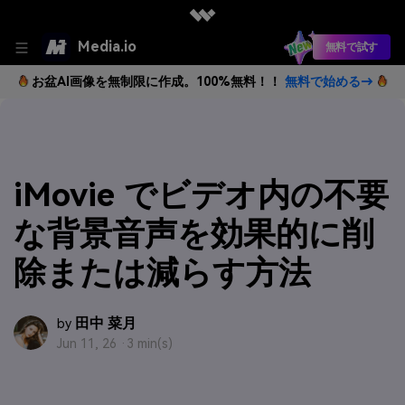
Media.io
無料で試す
お盆AI画像を無制限に作成。100%無料！！
無料で始める→
iMovie でビデオ内の不要
な背景音声を効果的に削
除または減らす方法
田中 菜月
by
Jun 11, 26 ·
3 min(s)