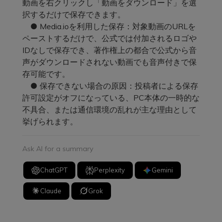
動画を右クリックし「動画をダウンロード」を選
択するだけで保存できます。
● Media.ioを利用した保存：対象動画のURLを
ペーストするだけで、公式では付加されるロゴや
IDなしで保存でき、著作権上の都合で公式から音
声がダウンロードされない動画でも音声付きで保
存可能です。
● 保存できない場合の原因：投稿者による保存
許可設定がオフになっている、PC本体の一時的な
不具合、または通信環境の乱れが主な理由として
挙げられます。
Ask AI for a summary
ChatGPT
Perplexity
Gemini
Claude
Grok