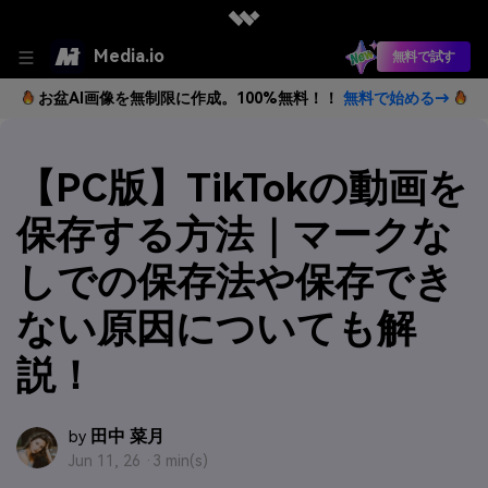
Media.io
無料で試す
お盆AI画像を無制限に作成。100%無料！！
無料で始める→
【PC版】TikTokの動画を
保存する方法｜マークな
しでの保存法や保存でき
ない原因についても解
説！
田中 菜月
by
Jun 11, 26 ·
3 min(s)