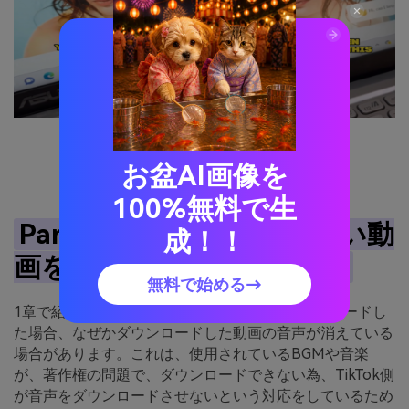
無料でTIKTOK動画を保存する
お盆AI画像を
100%無料で生
Part 3. TikTokの音が出ない動
成！！
画を音ありで保存する方法
無料で始める→
1章で紹介した方法で公式から動画を直接ダウンロードし
た場合、なぜかダウンロードした動画の音声が消えている
場合があります。これは、使用されているBGMや音楽
が、著作権の問題で、ダウンロードできない為、TikTok側
が音声をダウンロードさせないという対応をしているため