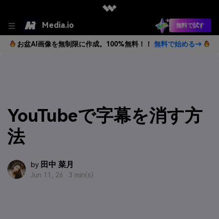
Media.io
無料で試す
お盆AI画像を無制限に作成。100%無料！！
無料で始める→
YouTubeで字幕を消す方
法
田中 菜月
by
Jun 11, 26 ·
3 min(s)