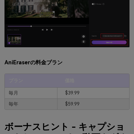
AniEraserの料金プラン
プラン
価格
毎月
$39.99
毎年
$59.99
ボーナスヒント - キャプショ