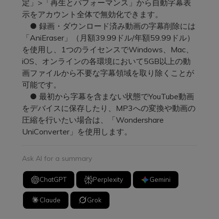
定」>「再生とパフォーマンス」から自動字幕表
示をアカウント全体で無効化できます。
● 録画・ダウンロード済み動画の字幕削除には
「AniEraser」（月額39.99ドル/年額59.99ドル）
を使用し、1つのライセンスでWindows、Mac、
iOS、オンラインの各環境において5GB以上の動
画ファイルから不要な字幕領域を取り除くことが
可能です。
● 最初から字幕を含まない状態でYouTube動画
をデバイスに保存したり、MP3への変換や動画の
圧縮を行いたい場合は、「Wondershare
UniConverter」を使用します。
Ask AI for a summary
ChatGPT
Perplexity
Gemini
Claude
Grok