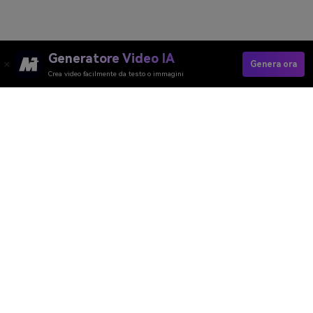
Generatore Video IA
Genera ora
Crea video facilmente da testo o immagini
Media.io Online Tools
Quality Rating:
4.8
(215,357 Votes)
Generatore Video AI
Generatore Immagini AI
Generatore Musica AI