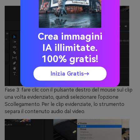
Crea immagini
IA illimitate.
100% gratis!
Inizia Gratis→
Fase 3:
fare clic con il pulsante destro del mouse sul clip
una volta evidenziato, quindi selezionare l'opzione
Scollegamento. Per le clip evidenziate, lo strumento
separa il contenuto audio dal video.