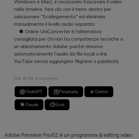
Windows e Mac), è necessario trascinare il video
nella timeline, fare clic con il tasto destro per
selezionare "Scollegamento" ed eliminare
manualmente il livello audio separato.
● Online UniConverter è l'alternativa
consigliata per chi non ha competenze tecniche o
un abbonamento Adobe, poiché rimuove
automaticamente l'audio da file locali o link
YouTube senza aggiungere filigrane o pubblicità.
Ask AI for a summary
ChatGPT
Perplexity
Gemini
Claude
Grok
Adobe Premiere Pro/CC è un programma di editing video