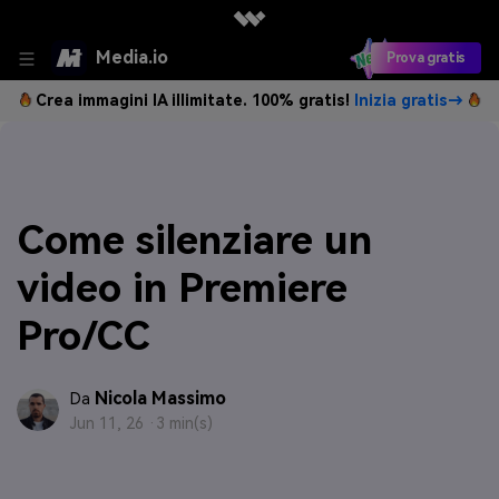
Media.io
Prova gratis
Crea immagini IA illimitate. 100% gratis!
Inizia gratis→
Come silenziare un
video in Premiere
Pro/CC
Nicola Massimo
Da
Jun 11, 26 ·
3 min(s)