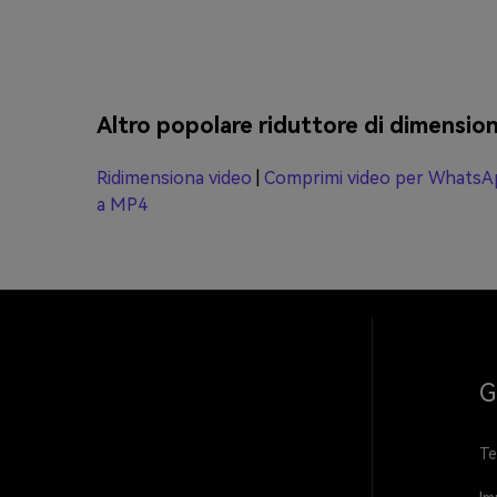
Altro popolare riduttore di dimension
Ridimensiona video
|
Comprimi video per Whats
a MP4
G
Te