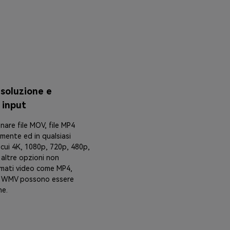
isoluzione e
 input
nare file MOV, file MP4
amente ed in qualsiasi
a cui 4K, 1080p, 720p, 480p,
altre opzioni non
rmati video come MP4,
, WMV possono essere
ne.