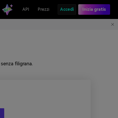
API
Prezzi
Accedi
Inizia gratis
senza filigrana.