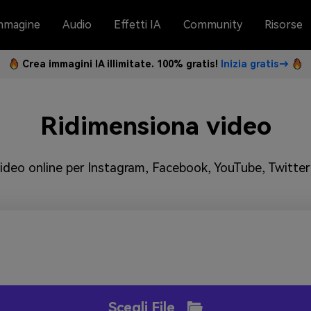
mmagine
Audio
Effetti IA
Community
Risorse
Crea immagini IA illimitate. 100% gratis!
Inizia gratis→
Ridimensiona video
deo online per Instagram, Facebook, YouTube, Twitter 
Scegli File