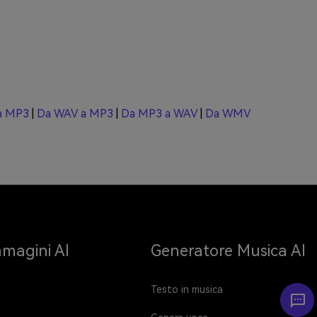
a MP3
|
Da WAV a MP3
|
Da MP3 a WAV
|
Da WMV
magini AI
Generatore Musica AI
Testo in musica