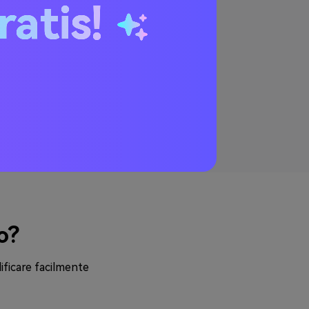
ratis!
idimensionare i video online
la risoluzione e il formato.
te risoluzioni come 1080p,
0p, 240p e 144p e formati
li inclusi MP4, AVI, MKV,
, M4V, 3GP, FLV e WebM.
o?
ificare facilmente