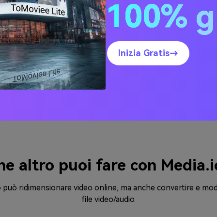
HTTPS (SSL) sicuro, quindi puoi caricare
100% g
Media.io può r
in modo sicuro i tuoi file. Tutti i file
modificandone 
caricati e compressi vengono
Sono supporta
automaticamente rimossi dai nostri
720p, 480p, 36
servizi dopo poche ore.
video disponibi
Inizia Gratis→
MPG, WMV, MOV
he altro puoi fare con Media.i
 può ridimensionare video online, ma anche convertire e mod
file video/audio.