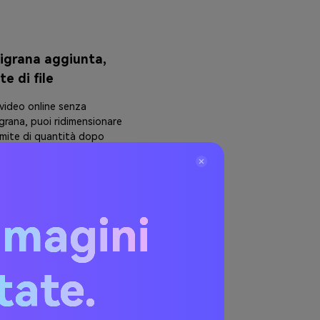
ligrana aggiunta,
te di file
 video online senza
igrana, puoi ridimensionare
limite di quantità dopo
mmagini
itate.
uzioni e formati di