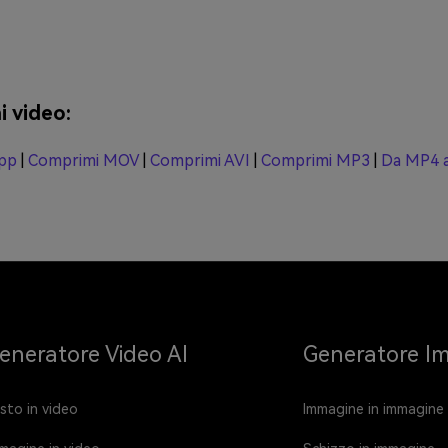
i video:
App
|
Comprimi MOV
|
Comprimi AVI
|
Comprimi MP3
|
Da MP4 
eneratore Video AI
Generatore Im
sto in video
Immagine in immagine