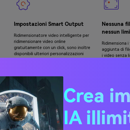
Impostazioni Smart Output
Nessuna fi
nessun limi
Ridimensionatore video intelligente per
ridimensionare video online
Ridimensiona i
gratuitamente con un click, sono inoltre
aggiunta di fil
disponibili ulteriori personalizzazioni
i video senza 
come risoluzione video, dimensioni di
l'iscrizione.
output e formato.
Crea i
IA illim
Protezione della privacy
Molte risol
output
Media.io è un sito web di connessione