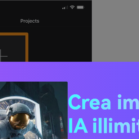
Crea i
IA illim
Movief
dall'opzione Nuovo progetto.