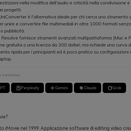
strizioni nella modifica dell'audio e criticità nella condivisione 
i progetti.
niConverter è l'alternativa ideale per chi cerca uno strumento g
r unire e convertire file multimediali in oltre 1000 formati senza
 o pubblicità.
Resolve fornisce strumenti avanzati multipiattaforma (Mac e P
ne gratuita o una licenza da 300 dollari, ma richiede una curva d
nto ripida per i principianti ed è poco pratico su configurazioni
aptop.
 a summary
GPT
Perplexity
Gemini
Claude
Grok
vie?
o iMovie nel 1999. Applicazione software di editing video cre