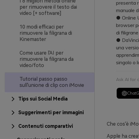
I 6 migliori metodi online
presenta re
per rimuovere il testo dai
manuale de
video [+ software]
● Online U
browser pe
10 modi efficaci per
di filigrane
rimuovere la filigrana di
Kinemaster
● DaVinci 
una versio
Come usare l'AI per
apprendime
rimuovere la filigrana da
singolo o l
video/foto
Tutorial passo passo
Ask AI for
sull'unione di clip con iMovie
Chat
Tips sui Social Media
Suggerimenti per immagini
Che cos'è iMo
Contenuti comparativi
Apple ha creat