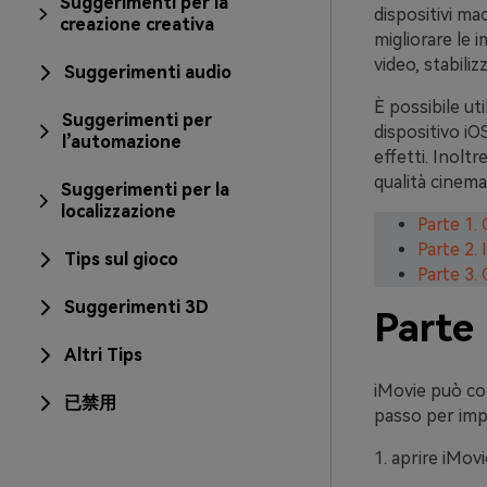
Suggerimenti per la
dispositivi ma
creazione creativa
migliorare le i
video, stabiliz
Suggerimenti audio
È possibile uti
Suggerimenti per
dispositivo iOS
l’automazione
effetti. Inolt
qualità cinema
Suggerimenti per la
localizzazione
Parte 1.
Parte 2. 
Tips sul gioco
Parte 3.
Suggerimenti 3D
Parte 
Altri Tips
iMovie può co
已禁用
passo per imp
1. aprire iMov