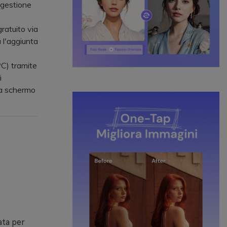
e gestione
ratuito via
 l'aggiunta
C) tramite
i
 a schermo
ata per