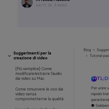
Jun 11, 26 ·
5 min(s)
Blog
Suggeri
Suggerimenti per la
Tutorial pas
creazione di video
[Più semplice] Come
modificare/estrarre l'audio
TL;D
dai video su Mac
Per unire 
Come rimuovere le voci dai
rapida tra
video senza
comprometterne la qualità
garantendo
● Sebbene 