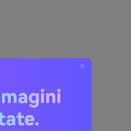
mmagini
itate.