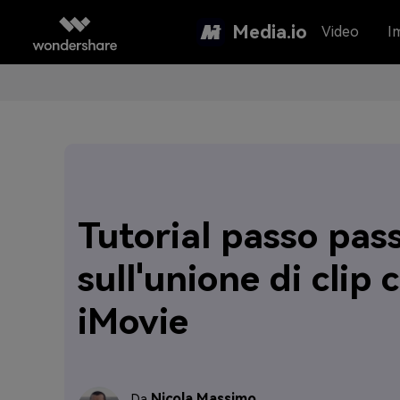
Media.io
Video
I
Tutorial passo pas
sull'unione di clip 
iMovie
Nicola Massimo
Da