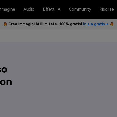
mmagine
Audio
Effetti IA
Community
Risorse
Crea immagini IA illimitate. 100% gratis!
Inizia gratis→
so
con