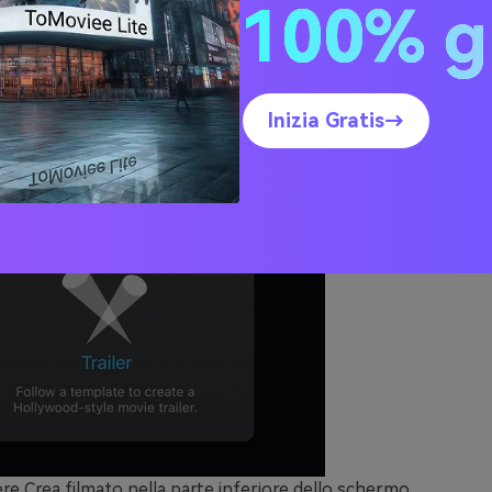
100% g
Inizia Gratis→
ere
Crea filmato
nella parte inferiore dello schermo.