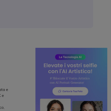
ata e
K e
co,