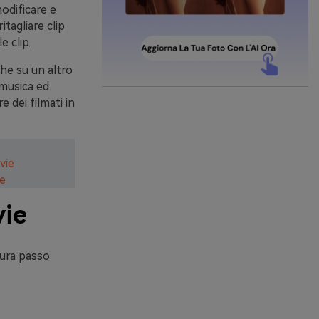
modificare e
itagliare clip
e clip.
che su un altro
 musica ed
 dei filmati in
vie
ve
vie
dura passo