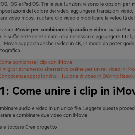
cOS, iOS e iPad OS. Tra le sue funzioni vi sono le opzioni per 
mpostazioni del colore dei video, aggiungere transizioni video, r
zare video mossi, ruotare clip video e modificare la velocità dell
lizzare
iMovie per combinare clip audio e video
, sia su Mac 
. È sufficiente selezionare i clip necessari e aggiungere titoli,
re, iMovie supporta anche i video in 4K, in modo da poter godere
tografica.
 Come combinare i clip con iMovie
Il miglior strumento alternativo online per unire i video in iMo
 Conoscenza approfondita - fusione di video in DaVinci Resol
1: Come unire i clip in iMo
mbinare audio e video in un unico file. Leggete questa proce
arare a
combinare due video con iMovie
.
ie e toccare
Crea progetto
.