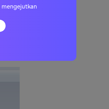
ng mengejutkan
ginkan. Agar
ngin
a Anda ingin