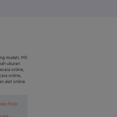
elajahi Lebih Banyak >>
ons >>
yang mudah, MS
bah ukuran
ecara online,
cara online,
n alat online
uran Foto
ecara