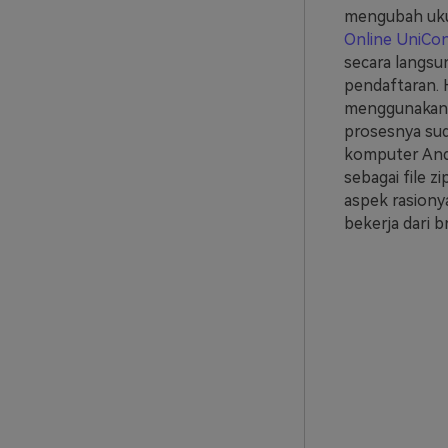
mengubah uku
Online UniCo
secara langsu
pendaftaran. 
menggunakan a
prosesnya sud
komputer Anda
sebagai file 
aspek rasionya 
bekerja dari 