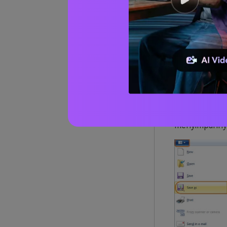
Langkah 3:
Pa
bisa menyimpan
menyimpan fot
menyimpannya 