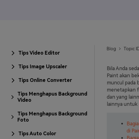
Veo3
Blog
Topic I
Tips Video Editor
Tips Image Upscaler
Bila Anda sed
Paint akan be
Tips Online Converter
muncul pada b
menetapkan fot
Tips Menghapus Background
dan yang lain
Video
lainnya untuk 
Tips Menghapus Background
Foto
Bagi
di Pai
Tips Auto Color
Bagia