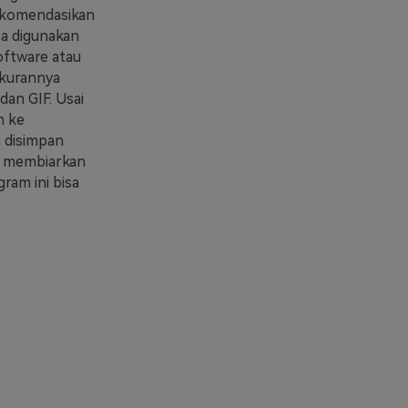
ekomendasikan
isa digunakan
oftware atau
ukurannya
an GIF. Usai
h ke
 disimpan
uk membiarkan
gram ini bisa