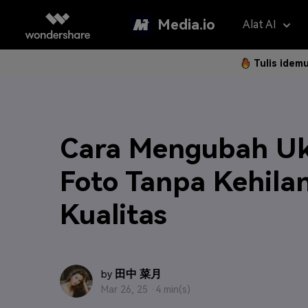
Media.io
Alat AI
Tulis idem
Asisten 
AI Vi
Panduan P
Hapus Water
Foto Jadi 
Gan
Cara Mengubah U
Langkah 
Penerjemah V
Teks ke Vi
Gam
Langk
Foto Tanpa Kehila
Penambah Vid
Ubah Video
Efe
Kualitas
Hapus Latar 
Referensi 
Pem
Klip Otomatis
Filt
FAQ
Subtitle Otom
2K 
田中 菜月
by
Model AI yan
Pertanyaa
Mar 26, 25 ·
4 min(s)
Sering Di
Montase Vide
New