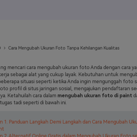
J
Vidu
Pixverse
Hailuo
Runway
Find More Soluti
D
Cara Mengubah Ukuran Foto Tanpa Kehilangan Kualitas
ang mencari cara mengubah ukuran foto Anda dengan cara 
kerja sebagai alat yang cukup layak. Kebutuhan untuk mengu
eberapa situasi seperti ketika Anda ingin mengunggah foto s
o profil di situs jaringan sosial, mengajukan pendaftaran se
nya. Ketahuilah cara dalam
mengubah ukuran foto di paint
da
tugas tadi seperti di bawah ini.
an 1. Panduan Langkah Demi Langkah dan Cara Mengubah Uk
nt
n 2. Alternatif Online Gratis dalam Mengubah Ukuran Foto s