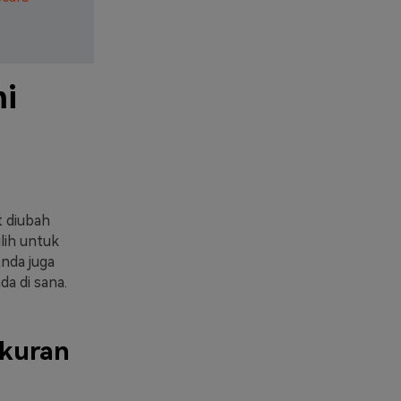
i
t diubah
lih untuk
nda juga
a di sana.
kuran