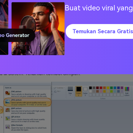
Buat video viral ya
Temukan Secara Gratis
int sekarang akan mengubah ukuran foto ke ukuran yang diin
 foto ini, klik
File > Save As
lalu pilih format di mana Anda i
onya. Selanjutnya, masukkan nama filenya dan tujuan di man
di sistem. Tekanlah tombol Simpan.