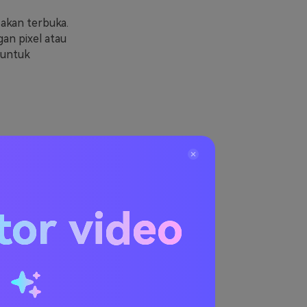
akan terbuka.
an pixel atau
 untuk
tor video
u