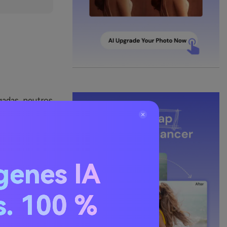
gadas, neutros
 que los
itoriales y UI.
ientos y
rofundidad
genes IA
nan de forma
s. 100 %
 la