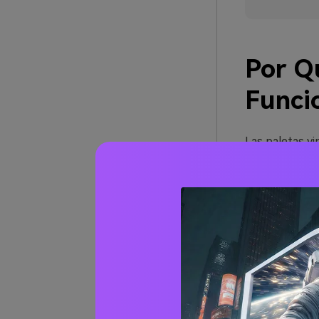
Por Q
Funci
Las paletas v
desgastados y 
diseños sean m
Además, trans
marrones envej
incluso en di
Como los colo
bella con text
composición ge