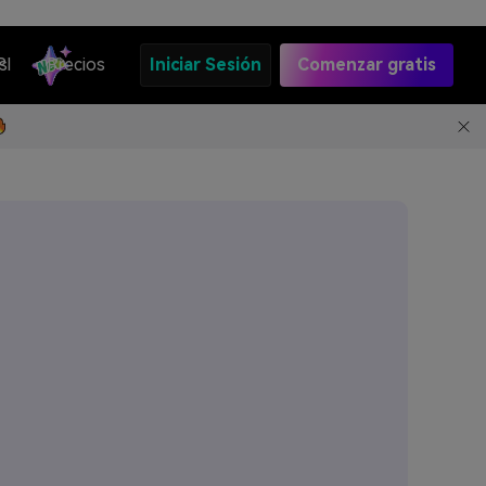
s
PI
Precios
Iniciar Sesión
Comenzar gratis