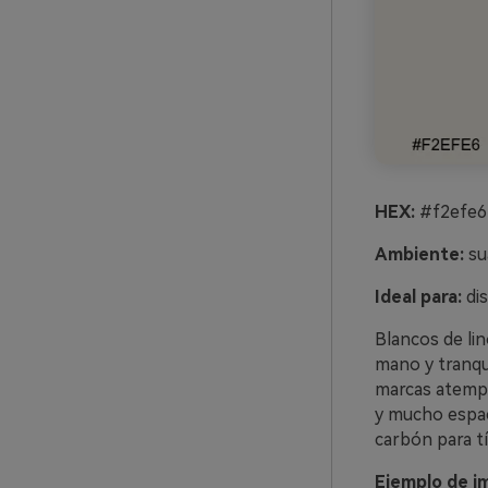
HEX:
#f2efe6
Ambiente:
sua
Ideal para:
dis
Blancos de lin
mano y tranqui
marcas atempo
y mucho espac
carbón para tí
Ejemplo de i