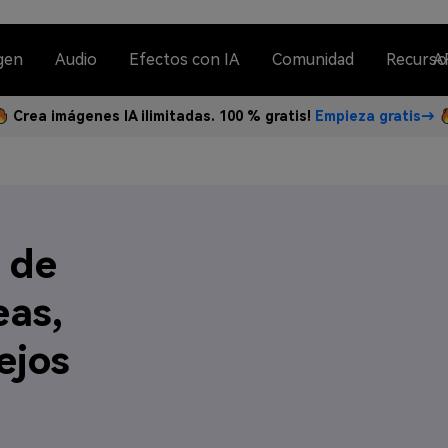
gen
Audio
Efectos con IA
Comunidad
Recurso
A
Crea imágenes IA ilimitadas. 100 % gratis!
Empieza gratis→
 de
eas,
ejos