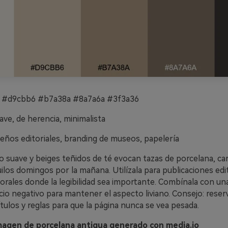
 #d9cbb6 #b7a38a #8a7a6a #3f3a36
ve, de herencia, minimalista
eños editoriales, branding de museos, papelería
o suave y beiges teñidos de té evocan tazas de porcelana, car
los domingos por la mañana. Utilízala para publicaciones edit
rales donde la legibilidad sea importante. Combínala con una
io negativo para mantener el aspecto liviano. Consejo: reser
tulos y reglas para que la página nunca se vea pesada.
magen de porcelana antigua generado con media.io