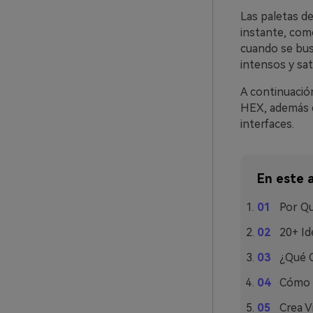
Las paletas de
instante, como
cuando se busc
intensos y sa
A continuació
HEX, además d
interfaces.
En este a
Por Qu
20+ Id
¿Qué C
Cómo U
Crea V