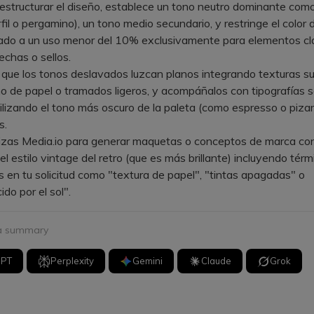
tructurar el diseño, establece un tono neutro dominante com
il o pergamino), un tono medio secundario, y restringe el color
ado a un uso menor del 10% exclusivamente para elementos c
echas o sellos.
e los tonos deslavados luzcan planos integrando texturas sut
 de papel o tramados ligeros, y acompáñalos con tipografías se
tilizando el tono más oscuro de la paleta (como espresso o pizar
s.
izas Media.io para generar maquetas o conceptos de marca con
 el estilo vintage del retro (que es más brillante) incluyendo tér
s en tu solicitud como "textura de papel", "tintas apagadas" o
do por el sol".
 a summary
GPT
Perplexity
Gemini
Claude
Grok