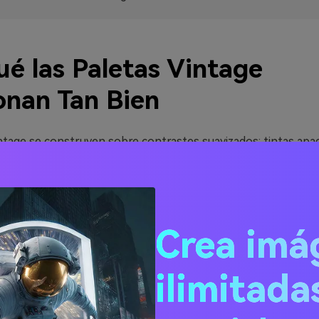
ué las Paletas Vintage
onan Tan Bien
intage se construyen sobre contrastes suavizados: tintas apa
acentos sutiles que resultan familiares. Esa moderación hace
ás fáciles de leer y de confiar, especialmente en branding, ed
miten narrativas de forma inherente. Sepias, pasteles polvor
ecidos evocan papel, película, tela y pátina, lo que aporta p
Crea imá
seños modernos y limpios.
res rara vez son “estridentes”, los esquemas vintage combi
ilimitada
ura (grano, tramado, papel) y tipografías clásicas, dejando que
neral lleve el peso visual.