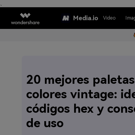
、
Media.io
Video
Ima
20 mejores paletas
colores vintage: id
códigos hex y cons
de uso