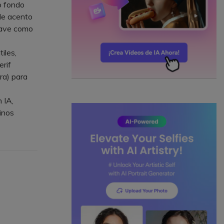
o fondo
 de acento
lave como
iles,
rif
ra) para
 IA,
minos