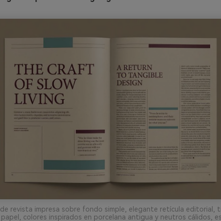
e revista impresa sobre fondo simple, elegante retícula editorial, ti
 papel, colores inspirados en porcelana antigua y neutros cálidos, est