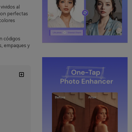
ividos al
Son perfectas
colores
on códigos
es, empaques y