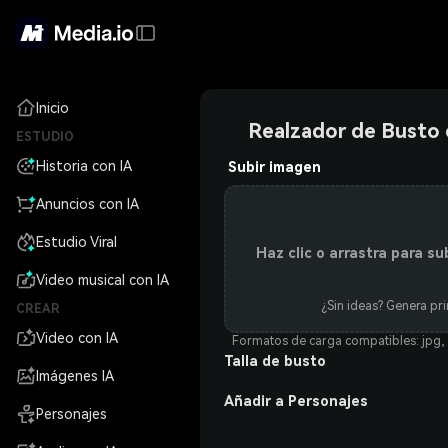
Inicio
Realzador de Busto 
ESTUDIO
Historia con IA
Subir imagen
Anuncios con IA
Estudio Viral
Haz clic o arrastra para sub
Video musical con IA
¿Sin ideas? Genera pr
CREAR
Video con IA
Formatos de carga compatibles: jpg,
Talla de busto
Imágenes IA
Añadir a Personajes
Personajes