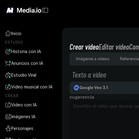
Inicio
ESTUDIO
Crear vídeo
Editar vídeo
Con
Historia con IA
Imágenes a vídeos
Referencia
Anuncios con IA
Texto a vídeo
Estudio Viral
Video musical con IA
Google Veo 3.1
CREAR
sugerencia
Video con IA
Imágenes IA
Personajes