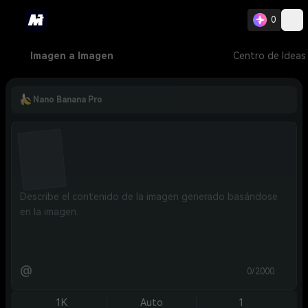
0
Imagen a Imagen
Centro de Ideas
Nano Banana Pro
@
0/2000
1K
Auto
1