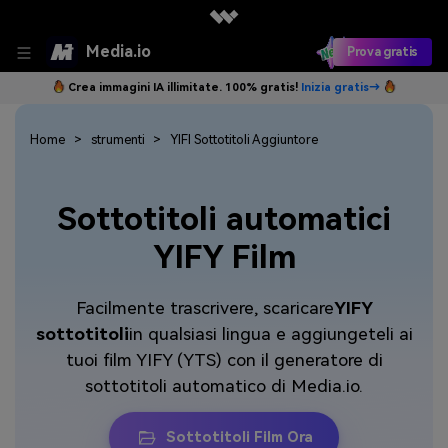
Media.io
Prova gratis
Crea immagini IA illimitate. 100% gratis!
Inizia gratis→
Home
strumenti
YIFI Sottotitoli Aggiuntore
Sottotitoli automatici
YIFY Film
Facilmente trascrivere, scaricare
YIFY
sottotitoli
in qualsiasi lingua e aggiungeteli ai
tuoi film YIFY (YTS) con il generatore di
sottotitoli automatico di Media.io.
Sottotitoli Film Ora