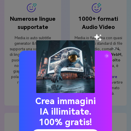
Numerose lingue
1000+ formati
supportate
Audio Video
Media.io auto subtitle
Media.io funziona con quasi
generator & translator
tutti i formati standard di file
supporta una vasta gamma
video e audio, come
MP4,
di lingue di sottotitoli tra cui
MKV, AVI, FLV, MTS, WebM,
puoi scegliere, tra cui ma
MP3, AAC, OGG, e molto
non limitato a inglese,
altro
. Meglio ancora, è
giapponese, spagnolo,
anche un
polacco, svedese, arabo,
potente
Convertitore
russo, cinese, ecc.
video
Consente di convertire
i film in qualsiasi formato
secondo necessità.
Crea immagini
IA illimitate.
100% gratis!