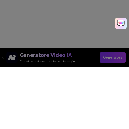
Generatore Video IA
Genera ora
Crea video facilmente da testo o immagini
Media.io Online Tools
Quality Rating:
4.8
(215,357 Votes)
Generatore Video AI