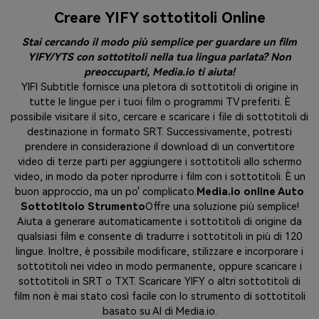
Creare YIFY sottotitoli Online
Stai cercando il modo più semplice per guardare un film
YIFY/YTS con sottotitoli nella tua lingua parlata? Non
preoccuparti, Media.io ti aiuta!
YIFI Subtitle fornisce una pletora di sottotitoli di origine in
tutte le lingue per i tuoi film o programmi TV preferiti. È
possibile visitare il sito, cercare e scaricare i file di sottotitoli di
destinazione in formato SRT. Successivamente, potresti
prendere in considerazione il download di un convertitore
video di terze parti per aggiungere i sottotitoli allo schermo
video, in modo da poter riprodurre i film con i sottotitoli. È un
buon approccio, ma un po' complicato.
Media.io online Auto
Sottotitolo Strumento
Offre una soluzione più semplice!
Aiuta a generare automaticamente i sottotitoli di origine da
qualsiasi film e consente di tradurre i sottotitoli in più di 120
lingue. Inoltre, è possibile modificare, stilizzare e incorporare i
sottotitoli nei video in modo permanente, oppure scaricare i
sottotitoli in SRT o TXT. Scaricare YIFY o altri sottotitoli di
film non è mai stato così facile con lo strumento di sottotitoli
basato su AI di Media.io.