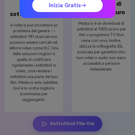
Downloader di
Inizia Gratis→
Hardcode
sottotitoli sicuro
sottotitoli al film
Media.io è un download di
A volte si può incontrare un
sottotitoli al 100% sicuro per
problema del genere – i
film o programmi TV. Non
sottotitoli YIFI scaricati non
viene con virus. Inoltre,
possono essere caricati nel
utilizza la crittografia SSL
lettore video come VLC. Una
avanzata per garantire che i
delle soluzioni migliori è
tuoi video o audio non siano
quella di codificare
accessibili a persone
rigidamente i sottotitoli in
indesiderate.
video, cioè rendere i
sottotitoli una parte dei tuoi
film. Media.io auto subtitles
tool è la vostra migliore
scommessa per
raggiungerlo.
Sottotitoli Film Ora