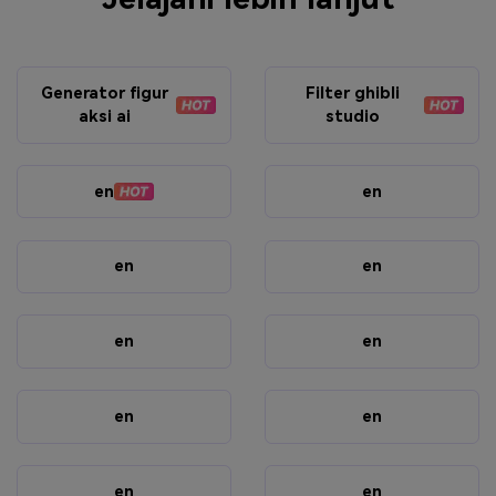
Generator figur
Filter ghibli
aksi ai
studio
en
en
en
en
en
en
en
en
en
en