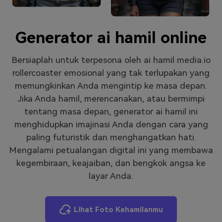
Masuk
FAQs
Hubungi Kami
Generator ai hamil online
Berkreasi dengan AI
Tips & Tutorial AI
Bersiaplah untuk terpesona oleh ai hamil media.io
rollercoaster emosional yang tak terlupakan yang
Postingan Terbaru
memungkinkan Anda mengintip ke masa depan.
Jelajahi Lebih Banyak >>
Jika Anda hamil, merencanakan, atau bermimpi
tentang masa depan, generator ai hamil ini
menghidupkan imajinasi Anda dengan cara yang
paling futuristik dan menghangatkan hati.
Mengalami petualangan digital ini yang membawa
kegembiraan, keajaiban, dan bengkok angsa ke
layar Anda.
Lihat Foto Kehamilanmu