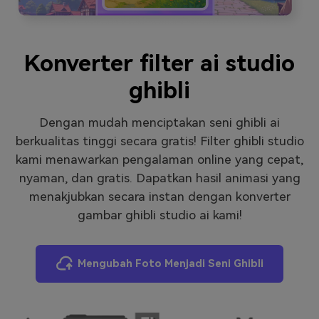
Masuk
FAQs
Hubungi Kami
Konverter filter ai studio
Berkreasi dengan AI
Tips & Tutorial AI
ghibli
Postingan Terbaru
Dengan mudah menciptakan seni ghibli ai
Jelajahi Lebih Banyak >>
berkualitas tinggi secara gratis! Filter ghibli studio
kami menawarkan pengalaman online yang cepat,
nyaman, dan gratis. Dapatkan hasil animasi yang
menakjubkan secara instan dengan konverter
gambar ghibli studio ai kami!
Mengubah Foto Menjadi Seni Ghibli