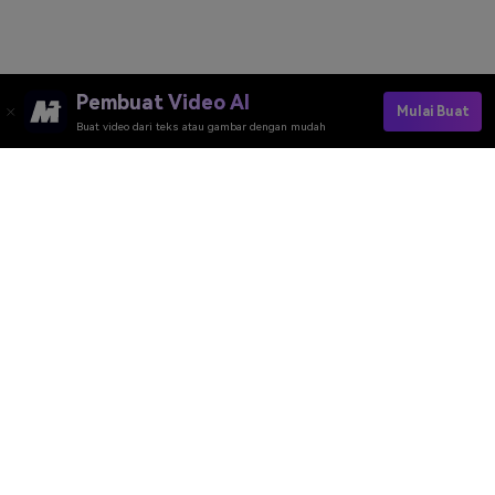
Pembuat Video AI
Mulai Buat
Buat video dari teks atau gambar dengan mudah
Create Ghibli Art Now
Peringkat Kualitas Alat Online Media.io：
4.7 (162.357 Suara)
Pembuat Video AI
Pembuat Gambar AI