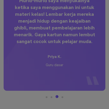
nan
Murid-murid saya menyukainya
ketika saya menggunakan ini untuk
adi
materi kelas! Lembar kerja mereka
menjadi hidup dengan keajaiban
ghibli, membuat pembelajaran lebih
rna
menarik. Gaya kartun namun lembut
n
sangat cocok untuk pelajar muda.
Priya K.
Guru dasar