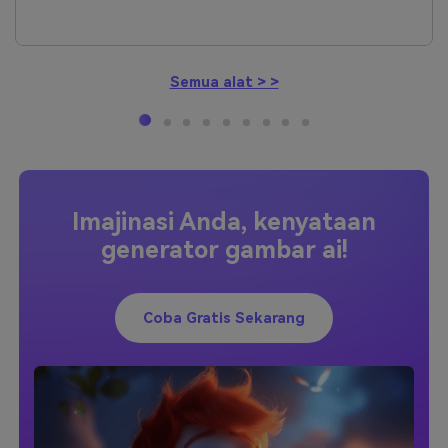
Semua alat > >
Imajinasi Anda, kenyataan
generator gambar ai!
Coba Gratis Sekarang