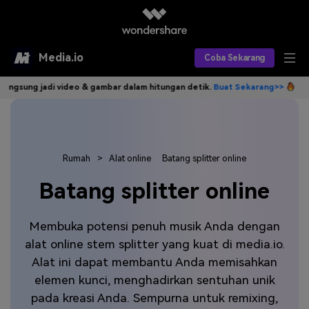
Media.io
Coba Sekarang
 video & gambar dalam hitungan detik.
Buat Sekarang>>
Tulis idemu, A
Alat AI
Produk AI
AI Video
Efek AI
AI Gambar
Rumah
>
Alat online
Batang splitter online
Asisten Video AI
Batang splitter online
AI Audio
Sumber Daya
Editor Video AI
Efek Video
Editor Gambar AI
Harga
Efek Foto
Membuka potensi penuh musik Anda dengan
Model AI yang Didukung
alat online stem splitter yang kuat di media.io.
Editor Audio AI
TOP
Veo3
Alat ini dapat membantu Anda memisahkan
Panduan Pengguna
Apa yang Baru
elemen kunci, menghadirkan sentuhan unik
Find More Solutions >>
pada kreasi Anda. Sempurna untuk remixing,