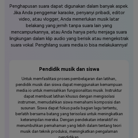
Penghapusan suara dapat digunakan dalam banyak aspek.
Jika Anda penggemar karaoke, penyanyi pribadi, editor
video, atau vlogger, Anda memerlukan musik latar
belakang yang jernih tanpa suara lain yang
mencampurkannya, atau Anda hanya perlu menjaga suara
lingkungan dalam klip audio yang berisik atau mengekstrak
suara vokal. Penghilang suara media.io bisa melakukannya!
Pendidik musik dan siswa
 stem
Untuk memfasilitasi proses pembelajaran dan latihan,
Pembu
 dari
pendidik musik dan siswa dapat menggunakan kemampuan
vokal 
dan
media.io untuk memisahkan fungsionalitas musik. Instruktur
untuk 
membuat
dapat membuat latihan khusus dengan mengisolasi
musik
ekstrak
instrumen, memudahkan siswa memahami komposisi dan
untuk
susunan. Siswa dapat fokus pada bagian lagu tertentu,
Denga
musik
berlatih bersama batang yang terisolasi untuk meningkatkan
audio 
 dan
keterampilan mereka. Dengan pendekatan interaktif ini
u
 dalam
menumbuhkan pemahaman yang lebih dalam tentang teori
m
musik dan teknik produksi, meningkatkan pengalaman
menin
pendidikan.