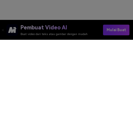
Pembuat Video AI
Mulai Buat
Buat video dari teks atau gambar dengan mudah
Alat Daring Media.io
Peringkat Kualitas:
4.7
(162,357 Votes)
Anda perlu mengedit, mengonversi, atau mengompres dan mengunduh
minimal 1 berkas untuk memberi peringkat!
Kami sudah memprosesnya dengan sempurna
360,298,339
file dengan
ukuran total
10,124
TB
Pembuat Video AI