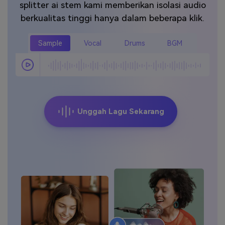
splitter ai stem kami memberikan isolasi audio
Masuk
berkualitas tinggi hanya dalam beberapa klik.
FAQs
Hubungi Kami
Berkreasi dengan AI
Sample
Vocal
Drums
BGM
Tips & Tutorial AI
Postingan Terbaru
Jelajahi Lebih Banyak >>
Unggah Lagu Sekarang