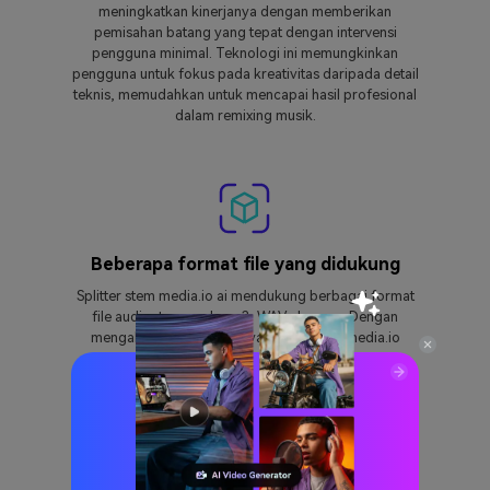
meningkatkan kinerjanya dengan memberikan
pemisahan batang yang tepat dengan intervensi
pengguna minimal. Teknologi ini memungkinkan
pengguna untuk fokus pada kreativitas daripada detail
teknis, memudahkan untuk mencapai hasil profesional
dalam remixing musik.
Beberapa format file yang didukung
Splitter stem media.io ai mendukung berbagai format
file audio, termasuk mp3, WAV, dan aac. Dengan
mengakomodasi format yang berbeda, media.io
memberikan fleksibilitas bagi pengguna,
menyederhanakan alur kerja mereka dan
membuat
Pengeditan audio
Proses lebih efisien.