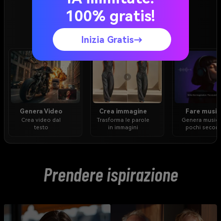
100% gratis!
Esplora Tutti Gli Strumenti
Inizia Gratis→
Genera Video
Crea immagine
Fare music
Crea video dal
Trasforma le parole
Genera musica
testo
in immagini
pochi second
Prendere ispirazione