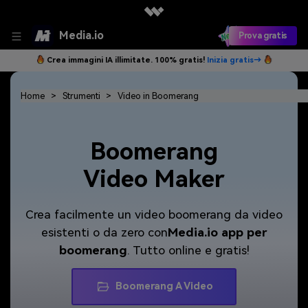
Media.io
Prova gratis
Crea immagini IA illimitate. 100% gratis!
Inizia gratis→
Home
Strumenti
Video in Boomerang
Boomerang
Video Maker
Crea facilmente un video boomerang da video
esistenti o da zero con
Media.io
app per
boomerang
. Tutto online e gratis!
Boomerang A Video