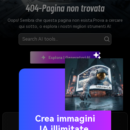
404-Pagina non trovata
Oops! Sembra che questa pagina non esista.
Prova a cercare
qui sotto, o esplora i nostri migliori strumenti Al:
Esplora I Generatori AI
Torna alla pagina principale>>
Scegli i tuoi strumenti
Crea immagini
Cosa creerete oggi?
IA illimitate.
Crea immagini e video autentici.