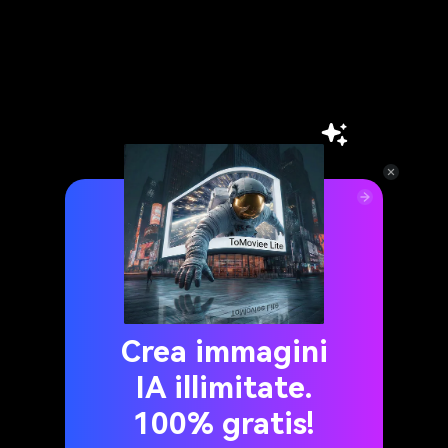
Crea immagini
IA illimitate.
100% gratis!