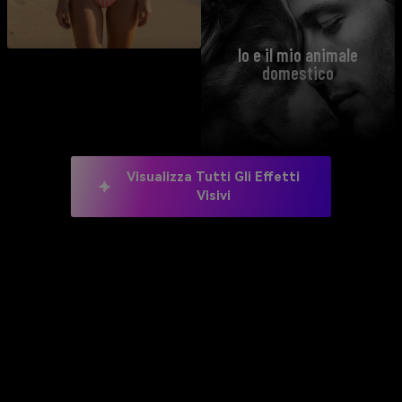
Io e il mio animale
domestico
Visualizza Tutti Gli Effetti
Visivi