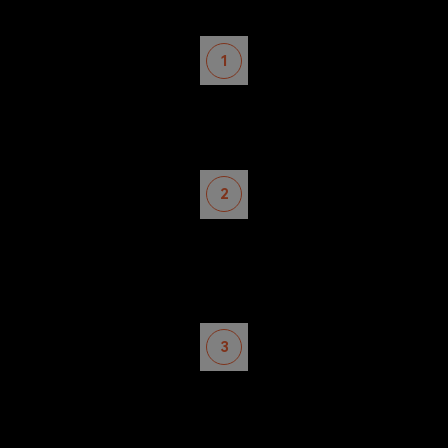
1
Caricare file
Carica immagini o video clip desiderati facendo clic sul
pulsante Scegli file o trascinali e rilasciali direttamente.
2
Crea una presentazione
Personalizza la durata e l'ordine dei file selezionati come
vuoi. Puoi anche aggiungere musica di sottofondo per
rendere la tua presentazione più accattivante.
3
Esportare il video finale
Anteprima il video modificato ed esportarlo sul dispositivo,
Dropbox o Google drive.