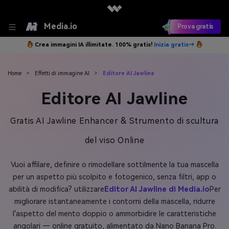
Media.io
Prova gratis
Crea immagini IA illimitate. 100% gratis!
Inizia gratis→
Home
>
Effetti di immagine AI
>
Editore AI Jawline
Editore AI Jawline
Gratis AI Jawline Enhancer & Strumento di scultura
del viso Online
Vuoi affilare, definire o rimodellare sottilmente la tua mascella
per un aspetto più scolpito e fotogenico, senza filtri, app o
abilità di modifica? utilizzare
Editor AI Jawline di Media.io
Per
migliorare istantaneamente i contorni della mascella, ridurre
l'aspetto del mento doppio o ammorbidire le caratteristiche
angolari — online gratuito, alimentato da Nano Banana Pro.