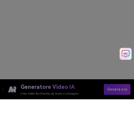
Generatore Video IA
Genera ora
Crea video facilmente da testo o immagini
Enhance Your Jawline Now→
Media.io Online Tools Quality Rating：