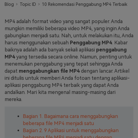
Blog
Topic ID
10 Rekomendasi Penggabung MP4 Terbaik
Masuk
FAQs
Hubungi Kami
MP4 adalah format video yang sangat populer. Anda
Berkreasi dengan AI
mungkin memiliki beberapa video MP4, yang ingin Anda
Tips & Tutorial AI
gabungkan menjadi satu. Nah, untuk melakukan itu, Anda
harus menggunakan sebuah
Penggabung MP4
. Kabar
Postingan Terbaru
baiknya adalah ada banyak sekali aplikasi
penggabung
MP4
yang tersedia secara online. Namun, penting untuk
Jelajahi Lebih Banyak >>
menemukan penggabung yang tepat sehingga Anda
dapat
menggabungkan file MP4
dengan lancar. Artikel
ini ditulis untuk memberi Anda fotoan tentang aplikasi-
aplikasi penggabung MP4 terbaik yang dapat Anda
andalkan. Mari kita mengenal masing-masing dari
mereka.
Bagian 1. Bagaimana cara menggabungkan
beberapa file MP4 menjadi satu
Bagian 2. 9 Aplikasi untuk menggabungkan
beberapa file MP4 menjadi satu dengan