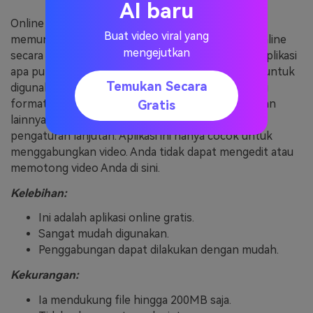
AI baru
Online Converter adalah aplikasi online yang
Buat video viral yang
memungkinkan Anda menggabungkan file mp4 online
mengejutkan
secara gratis. Jika Anda tidak ingin mendownload aplikasi
apa pun, Online Converter adalah aplikasi terbaik untuk
Temukan Secara
digunakan. Online Converter mendukung berbagai
format video, seperti MP4, MOV, FLV, MKV, AVI, dan
Gratis
lainnya. Namun, jangan mengharapkan adanya
pengaturan lanjutan. Aplikasi ini hanya cocok untuk
menggabungkan video. Anda tidak dapat mengedit atau
memotong video Anda di sini.
Kelebihan:
Ini adalah aplikasi online gratis.
Sangat mudah digunakan.
Penggabungan dapat dilakukan dengan mudah.
Kekurangan:
Ia mendukung file hingga 200MB saja.