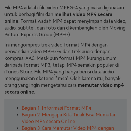
File MP4 adalah file video MPEG-4 yang biasa digunakan
Masuk
FAQs
Hubungi Kami
untuk berbagi film dan
melihat video MP4 secara
online
. Format wadah MP4 dapat menyimpan data video,
Berkreasi dengan AI
audio, subtitel, dan foto dan dikembangkan oleh Moving
Tips & Tutorial AI
Picture Experts Group (MPEG).
Ini mengompres trek video format MP4 dengan
Postingan Terbaru
penyandian video MPEG-4 dan trek audio dengan
Jelajahi Lebih Banyak >>
kompresi AAC. Meskipun format MP4 kurang umum
daripada format MP3, tetapi MP4 semakin populer di
iTunes Store. File MP4 yang hanya berisi data audio
menggunakan ekstensi ".m4a". Oleh karena itu, banyak
orang yang ingin mengetahui cara
memutar video mp4
secara online
.
Bagian 1. Informasi Format MP4
Bagian 2. Mengapa Kita Tidak Bisa Memutar
Video MP4 secara Online
Bagian 3. Cara Memutar Video MP4 dengan