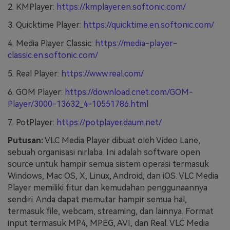
2. KMPlayer:
https://kmplayer.en.softonic.com/
3. Quicktime Player:
https://quicktime.en.softonic.com/
4. Media Player Classic:
https://media-player-
classic.en.softonic.com/
5. Real Player:
https://www.real.com/
6. GOM Player:
https://download.cnet.com/GOM-
Player/3000-13632_4-10551786.html
7. PotPlayer:
https://potplayer.daum.net/
Putusan:
VLC Media Player dibuat oleh Video Lane,
sebuah organisasi nirlaba. Ini adalah software open
source untuk hampir semua sistem operasi termasuk
Windows, Mac OS, X, Linux, Android, dan iOS. VLC Media
Player memiliki fitur dan kemudahan penggunaannya
sendiri. Anda dapat memutar hampir semua hal,
termasuk file, webcam, streaming, dan lainnya. Format
input termasuk MP4, MPEG, AVI, dan Real. VLC Media