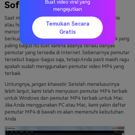
Buat video viral yang
Software
mengejutkan
Saat mengedit atau memanipulasi video untuk bisnis
Temukan Secara
atau hiburan, Anda mungkin harus terlebih dahulu
Gratis
menonton sebuah video. Mencari pemutar video
berkualitas tinggi. Menemukan pemutar video MP4 yang
paling bagus itu sulit karena adanya terlalu banyak
pemutar yang tersedia di Internet. Sebenarnya pemutar
tersebut bagus-bagus saja, tetapi Anda pasti masih ragu
apakah sudah menggunakan pemutar video MP4 yang
terbaik.
Untungnya, jangan khawatir. Setelah menelusurinya
lebih lanjut, kami telah menyusun pemutar MP4 terbaik
untuk Windows dan pemutar MP4 terbaik untuk Mac.
Jika Anda menggunakan PC atau Mac, kami yakin daftar
pemutar MP4 di bawah ini akan memenuhi kebutuhan
Anda.