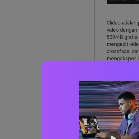
Clideo adalah
video dengan 
500MB gratis.
mengedit vid
crossfade, da
mengekspor k
digital lain. 
Kelebihan:
Antarmuk
Aplikasi
Menyesu
Kekurangan:
Proses u
Ukuran f