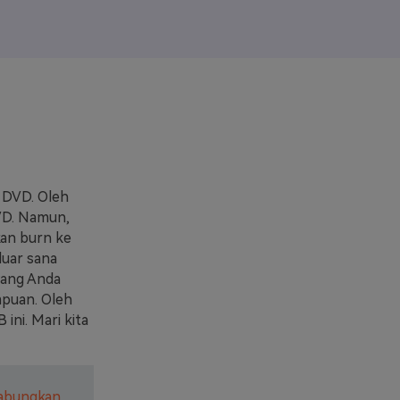
elajahi Lebih Banyak >>
ons >>
 DVD. Oleh
VD. Namun,
an burn ke
luar sana
yang Anda
mpuan. Oleh
ni. Mari kita
gabungkan