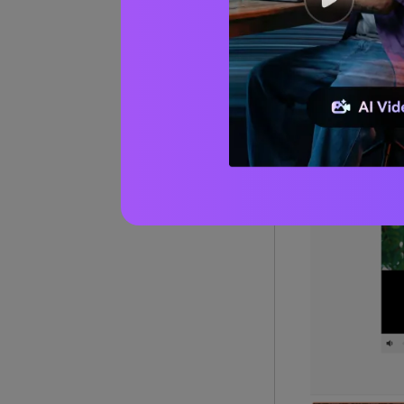
02
M
dari 03