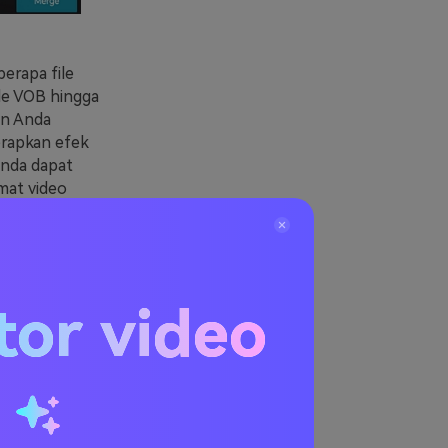
erapa file
le VOB hingga
an Anda
rapkan efek
Anda dapat
mat video
tor video
u