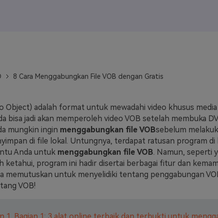
J
Vidu
Pixverse
Hailuo
Runway
Find More Soluti
D
8 Cara Menggabungkan File VOB dengan Gratis
eo Object) adalah format untuk mewadahi video khusus media
nda bisa jadi akan memperoleh video VOB setelah membuka D
da mungkin ingin
menggabungkan file VOB
sebelum melakuk
impan di file lokal. Untungnya, terdapat ratusan program di 
ntu Anda untuk
menggabungkan file VOB
. Namun, seperti 
 ketahui, program ini hadir disertai berbagai fitur dan kema
aya memutuskan untuk menyelidiki tentang penggabungan VOB i
ntang VOB!
n 1. Bagian 1: 3 alat online terbaik dan terbukti untuk meng