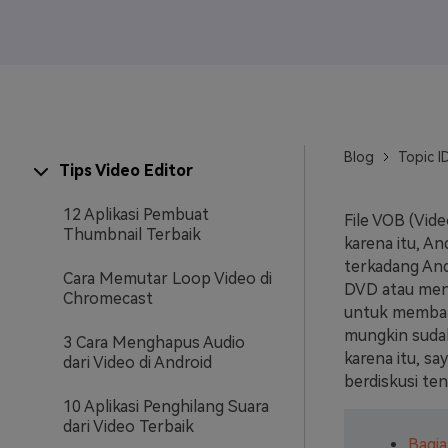
Veo3
Blog
Topic I
Tips Video Editor
12 Aplikasi Pembuat
File VOB (Vid
Thumbnail Terbaik
karena itu, A
terkadang An
Cara Memutar Loop Video di
DVD atau meny
Chromecast
untuk memba
mungkin sudah
3 Cara Menghapus Audio
karena itu, s
dari Video di Android
berdiskusi te
10 Aplikasi Penghilang Suara
dari Video Terbaik
Bagia