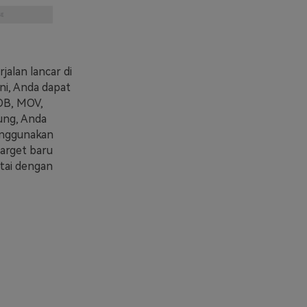
jalan lancar di
ni, Anda dapat
OB, MOV,
ung, Anda
enggunakan
target baru
rtai dengan