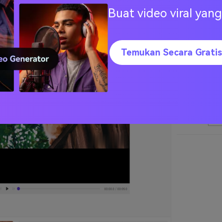
Buat video viral ya
edia.io
Temukan Secara Gratis