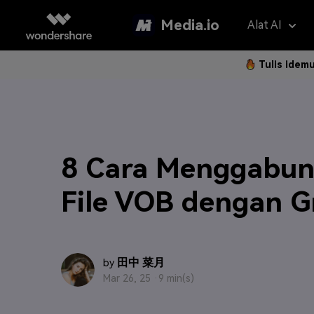
Media.io
Alat AI
Tulis idem
Asisten 
AI Vi
Panduan P
Hapus Water
Foto Jadi 
Gan
Langkah 
Penerjemah V
Teks ke Vi
Gam
8 Cara Menggabu
Langk
Penambah Vid
Ubah Video
Efe
File VOB dengan G
Hapus Latar 
Referensi 
Pem
Klip Otomatis
Filt
FAQ
田中 菜月
by
Subtitle Otom
2K 
Mar 26, 25 ·
9 min(s)
Model AI yan
Pertanyaa
Sering Di
Montase Vide
New