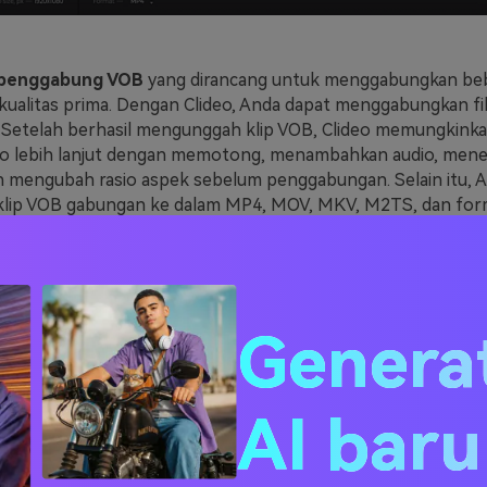
penggabung VOB
yang dirancang untuk menggabungkan beb
kualitas prima. Dengan Clideo, Anda dapat menggabungkan fi
 Setelah berhasil mengunggah klip VOB, Clideo memungkink
eo lebih lanjut dengan memotong, menambahkan audio, mene
n mengubah rasio aspek sebelum penggabungan. Selain itu, 
lip VOB gabungan ke dalam MP4, MOV, MKV, M2TS, dan for
Perhatikan saja bahwa kecepatan unggahan bisa lambat.
a pengguna yang sederhana serta bebas iklan.
Genera
 ini kompatibel dengan sebagian besar format video.
aikan pengaturan video sebelum digabungkan.
AI bar
nggah yang lambat.
ile terbatas.