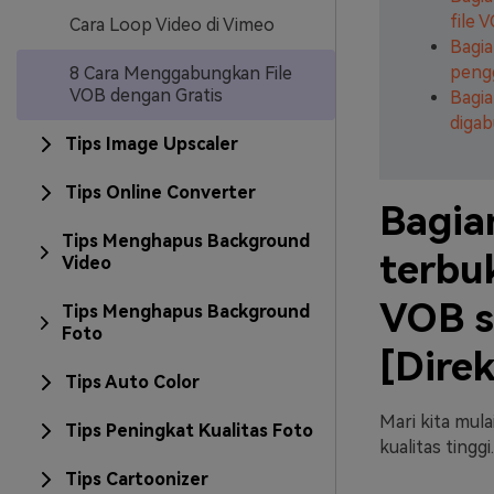
file 
Cara Loop Video di Vimeo
Bagia
peng
8 Cara Menggabungkan File
VOB dengan Gratis
Bagia
digab
Tips Image Upscaler
Tips Online Converter
Bagian
Tips Menghapus Background
terbu
Video
VOB s
Tips Menghapus Background
Foto
[Dire
Tips Auto Color
Mari kita mul
Tips Peningkat Kualitas Foto
kualitas tinggi
Tips Cartoonizer