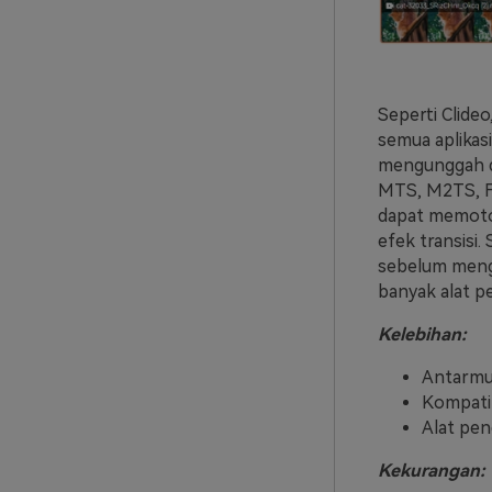
Seperti Clideo
semua aplikas
mengunggah da
MTS, M2TS, FL
dapat memoto
efek transisi
sebelum mengg
banyak alat pe
Kelebihan:
Antarmuk
Kompatib
Alat pen
Kekurangan: