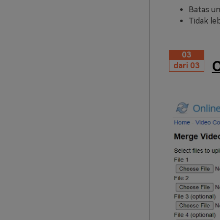
Batas u
Tidak leb
03
O
dari 03