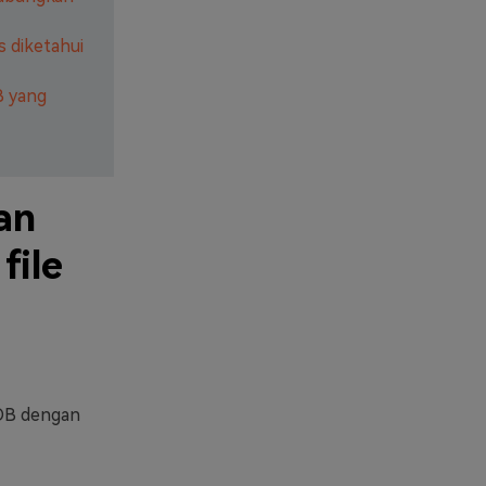
 diketahui
B yang
an
file
VOB dengan