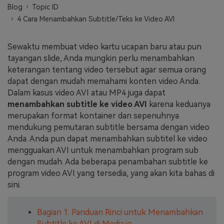
Blog
Topic ID
Masuk
4 Cara Menambahkan Subtitle/Teks ke Video AVI
FAQs
Hubungi Kami
Berkreasi dengan AI
Sewaktu membuat video kartu ucapan baru atau pun
Tips & Tutorial AI
tayangan slide, Anda mungkin perlu menambahkan
keterangan tentang video tersebut agar semua orang
Postingan Terbaru
dapat dengan mudah memahami konten video Anda.
Dalam kasus video AVI atau MP4 juga dapat
Jelajahi Lebih Banyak >>
menambahkan subtitle ke video AVI
karena keduanya
merupakan format kontainer dan sepenuhnya
mendukung pemutaran subtitle bersama dengan video
Anda. Anda pun dapat menambahkan subtitel ke video
mengguakan AVI untuk menambahkan program sub
dengan mudah. Ada beberapa penambahan subtitle ke
program video AVI yang tersedia, yang akan kita bahas di
sini.
Bagian 1. Panduan Rinci untuk Menambahkan
Subtitle ke AVI di Media.io