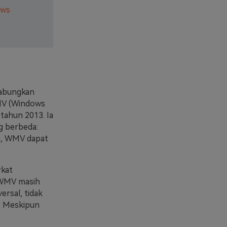
ows
gabungkan
WMV (Windows
tahun 2013. Ia
g berbeda:
an, WMV dapat
rkat
 WMV masih
rsal, tidak
. Meskipun