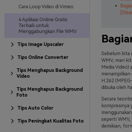
Bagia
Cara Loop Video di Vimeo
[Disa
4 Aplikasi Online Gratis
Terbaik untuk
Menggabungkan File WMV
Bagia
Tips Image Upscaler
Sebelum kita 
Tips Online Converter
WMV, mari kit
Media Video) 
Tips Menghapus Background
menampilkan e
Video
H.262 (MPEG-
dibuka oleh h
Tips Menghapus Background
Foto
Secara teorit
kompresinya 
Tips Auto Color
menggunakan c
seperti WMV, 
Tips Peningkat Kualitas Foto
demikian, form