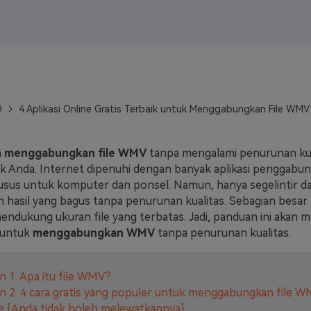
J
Vidu
Pixverse
Hailuo
Runway
Find More Soluti
D
4 Aplikasi Online Gratis Terbaik untuk Menggabungkan File WMV
n
menggabungkan file WMV
tanpa mengalami penurunan kual
uk Anda. Internet dipenuhi dengan banyak aplikasi penggab
usus untuk komputer dan ponsel. Namun, hanya segelintir dar
 hasil yang bagus tanpa penurunan kualitas. Sebagian besar
dukung ukuran file yang terbatas. Jadi, panduan ini akan
k untuk
menggabungkan WMV
tanpa penurunan kualitas.
n 1. Apa itu file WMV?
n 2. 4 cara gratis yang populer untuk menggabungkan file W
e [Anda tidak boleh melewatkannya]