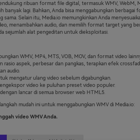
endukung ribuan format file digital, termasuk WMV, WebM, 
h banyak lagi. Bahkan, Anda bisa menggabungkan berbagai fo
ng sama. Selain itu, Media.io memungkinkan Anda menyesuaika
o, menambahkan audio, dan memilih format target yang ber
ada sejumlah alat pengeditan untuk dieksploitasi.
ungkan WMV, MP4, MTS, VOB, MOV, dan format video lainny
n rasio aspek, perbesar dan pangkas, terapkan efek crossfad
n audio.
tuk mengatur ulang video sebelum digabungkan.
ngekspor video ke puluhan preset video populer.
 dengan lancar di semua browser web HTML5.
-langkah mudah ini untuk menggabungkan WMV di Media.io:
Unggah video WMV Anda.