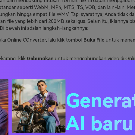
an dan mendukung ratusan format file. Ia dapat menggabu
standar seperti WebM, MP4, MTS, TS, VOB, dan lain-lain. Me
ngkan hingga empat file WMV. Tapi syaratnya; Anda tidak da
file yang lebih dari 200MB sekaligus. Selain itu, iklannya bi
i bawah ini adalah langkah-langkahnya:
ka Online COnverter, lalu klik tombol
Buka File
untuk menam
karang, klik
Gabungkan
untuk menggabungkan video di Onli
Genera
AI bar