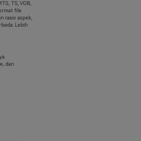
MTS, TS, VOB,
rmat file
n rasio aspek,
beda. Lebih
a.
e, dan