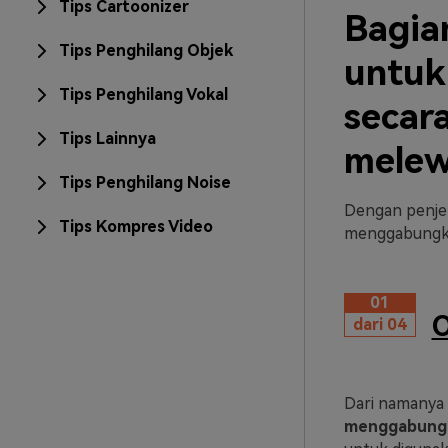
Tips Cartoonizer
Bagian
Tips Penghilang Objek
untuk
Tips Penghilang Vokal
secara
Tips Lainnya
melew
Tips Penghilang Noise
Dengan penjel
Tips Kompres Video
menggabungkan 
01
O
dari 04
Dari namanya s
menggabungk