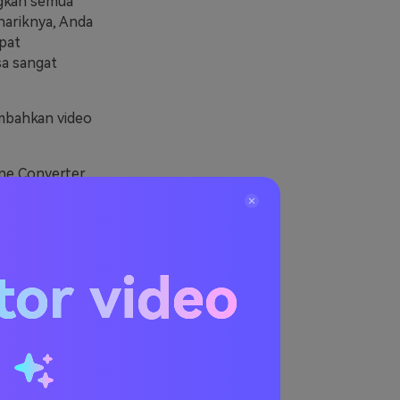
ngkan semua
nariknya, Anda
pat
sa sangat
bahkan video
ne Converter.
tor video
u