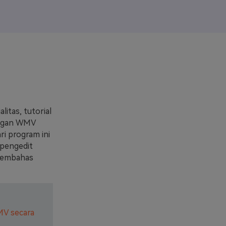
elajahi Lebih Banyak >>
ons >>
itas, tutorial
ungan WMV
i program ini
 pengedit
 membahas
MV secara