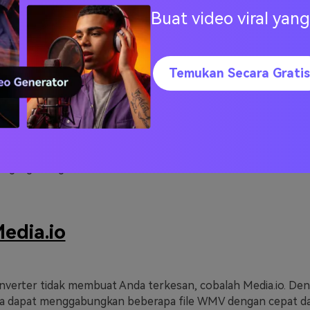
Buat video viral ya
Temukan Secara Gratis
ogram ini akan mengarahkan Anda ke halaman dengan tauta
ang digabungkan. Semudah itu!
edia.io
onverter tidak membuat Anda terkesan, cobalah Media.io. De
nda dapat menggabungkan beberapa file WMV dengan cepat d