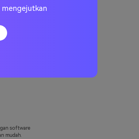
ng mengejutkan
n download
ngan software
an mudah.