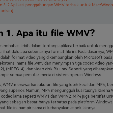
n 3. 2 Aplikasi penggabungan WMV terbaik untuk Mac/Wind
rankan]
n 1. Apa itu file WMV?
membahas lebih dalam tentang aplikasi terbaik untuk meng
a lihat dulu apa sebenarnya format file ini. Pada dasarnya, 
adalah format video yang dikembangkan oleh Microsoft pada 
kstensi nama file .wmv dan menyimpan tiga codec video yan
2),
(MPEG-4), dan video disk Blu-ray. Seperti yang diharapk
ampir semua pemutar media di sistem operasi Windows.
is, WMV menawarkan ukuran file yang lebih kecil dari MP4, be
yang superior. Namun, MP4 mengungguli kualitasnya karena
odec lama seperti WMV1 dan WMV2. MP4 juga bersifat unive
yang sebagian besar hanya terbatas pada platform Windows
at file ini hampir sama di kebanyakan aspek lainnya.