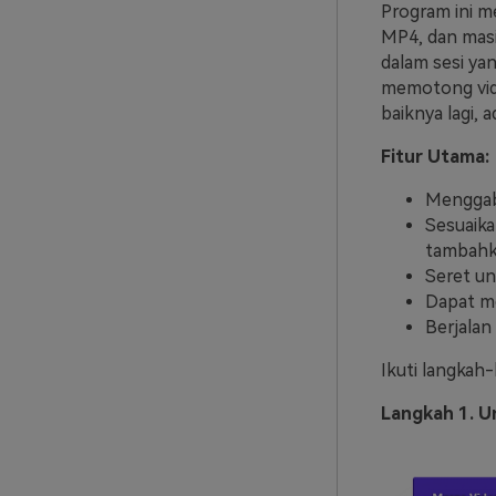
Program ini m
MP4, dan masi
dalam sesi ya
memotong vide
baiknya lagi, 
Fitur Utama:
Menggab
Sesuaika
tambahka
Seret un
Dapat me
Berjalan
Ikuti langkah
Langkah 1. 