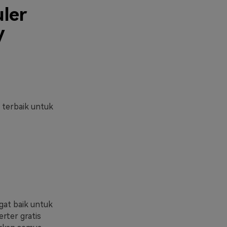
uler
V
 terbaik untuk
gat baik untuk
rter gratis