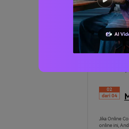
Langkah 3.
Pr
untuk video y
02
M
dari 04
Jika Online C
online ini, A