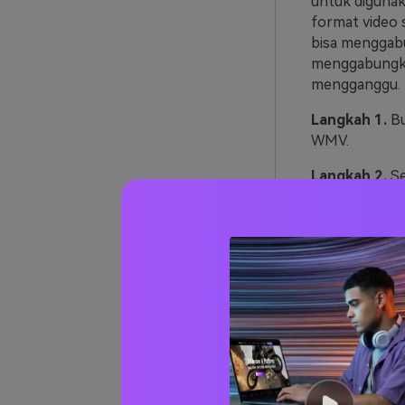
untuk digunak
format video 
bisa menggabu
menggabungkan 
mengganggu. D
Langkah 1.
Bu
WMV.
Langkah 2.
Se