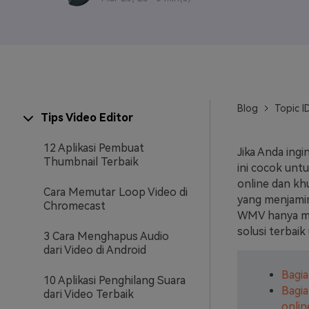
Veo3
Blog
Topic I
Tips Video Editor
12 Aplikasi Pembuat
Jika Anda ingi
Thumbnail Terbaik
ini cocok unt
online dan kh
Cara Memutar Loop Video di
yang menjamin
Chromecast
WMV hanya men
solusi terbai
3 Cara Menghapus Audio
dari Video di Android
Bagia
10 Aplikasi Penghilang Suara
Bagia
dari Video Terbaik
onlin