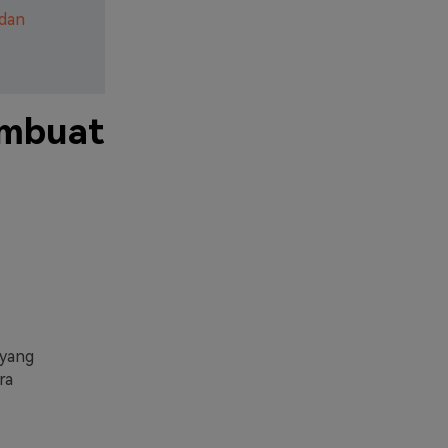
 dan
embuat
 yang
ra