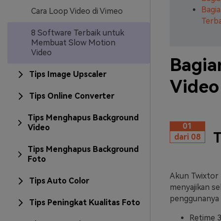
Bagia
Cara Loop Video di Vimeo
Terba
8 Software Terbaik untuk
Membuat Slow Motion
Video
Bagia
Tips Image Upscaler
Video
Tips Online Converter
Tips Menghapus Background
01
Video
T
dari 08
Tips Menghapus Background
Foto
Akun Twixtor 
Tips Auto Color
menyajikan se
penggunanya m
Tips Peningkat Kualitas Foto
Retime 3