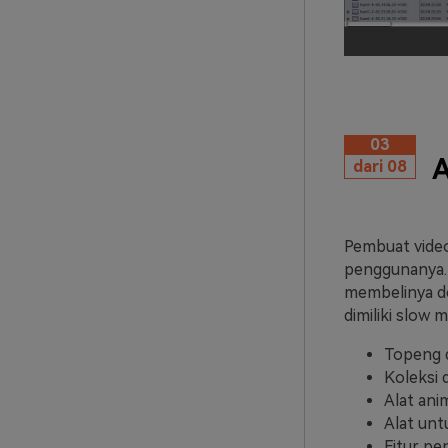
03
A
dari 08
Pembuat video
penggunanya. 
membelinya de
dimiliki slow
Topeng 
Koleksi 
Alat anim
Alat un
Fitur pe