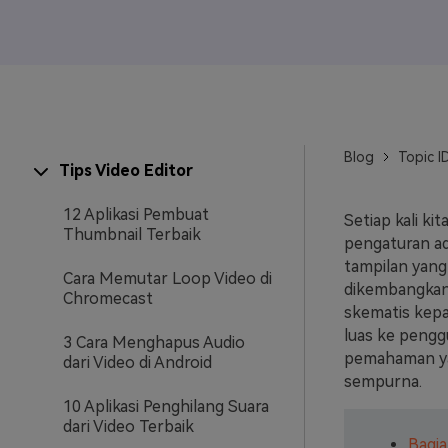
Veo3
Blog
Topic I
Tips Video Editor
12 Aplikasi Pembuat
Setiap kali ki
Thumbnail Terbaik
pengaturan ad
tampilan yang
Cara Memutar Loop Video di
dikembangkan
Chromecast
skematis kepa
luas ke pengg
3 Cara Menghapus Audio
pemahaman yan
dari Video di Android
sempurna.
10 Aplikasi Penghilang Suara
dari Video Terbaik
Bagia