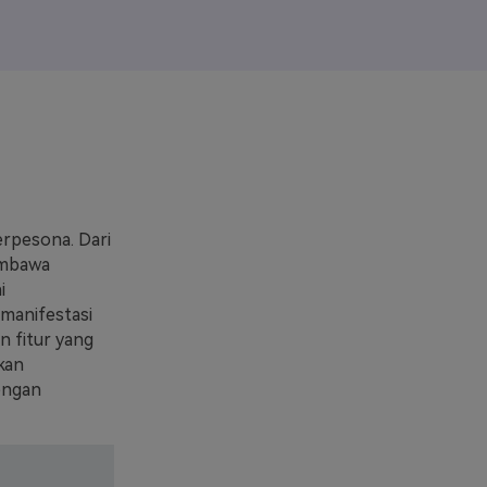
elajahi Lebih Banyak >>
ons >>
erpesona. Dari
embawa
i
manifestasi
 fitur yang
kan
engan