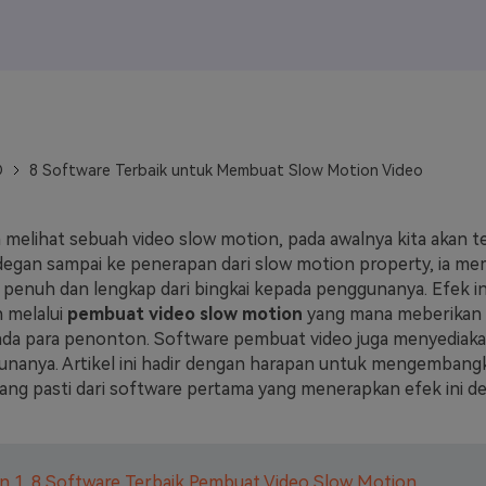
J
Vidu
Pixverse
Hailuo
Runway
Find More Soluti
D
8 Software Terbaik untuk Membuat Slow Motion Video
ta melihat sebuah video slow motion, pada awalnya kita akan t
egan sampai ke penerapan dari slow motion property, ia m
 penuh dan lengkap dari bingkai kepada penggunanya. Efek in
 melalui
pembuat video slow motion
yang mana meberikan 
da para penonton. Software pembuat video juga menyediakan
unanya. Artikel ini hadir dengan harapan untuk mengembang
g pasti dari software pertama yang menerapkan efek ini d
n 1. 8 Software Terbaik Pembuat Video Slow Motion