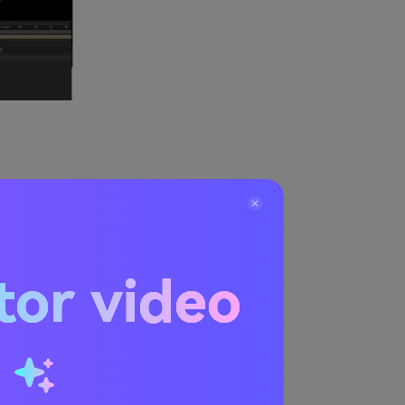
mbuat video
tor video
inggi dengan
u