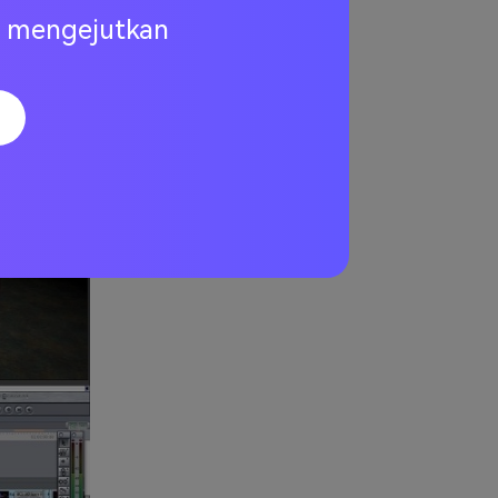
ng mengejutkan
a dukungan