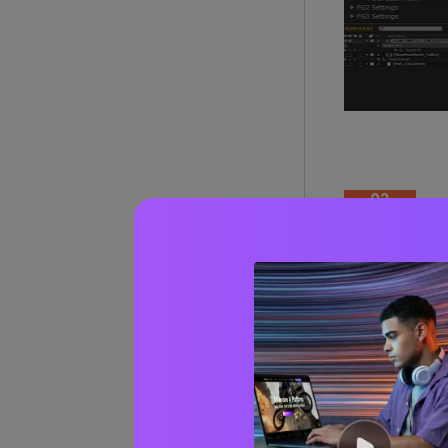
02
B
dari 08
Software ini 
slow motion. 
fitur yang bag
Kontrol 
OpenGL/
Terhubu