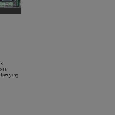
uk
bisa
 luas yang