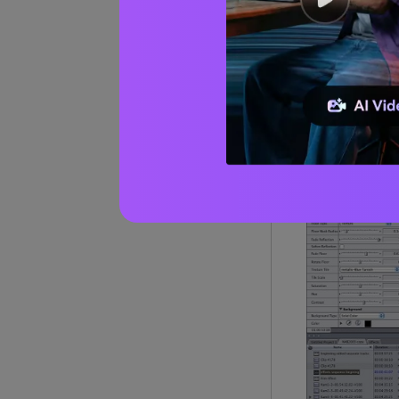
Efek Ret
Hadir dengan 
processor unt