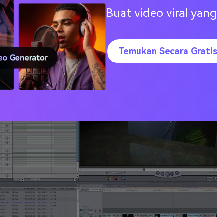
iming
Buat video viral ya
harga $199.00 dengan semua preset dan juga multi core sert
uk menyajikan pengguna dengan tawaran profesional.
Temukan Secara Gratis