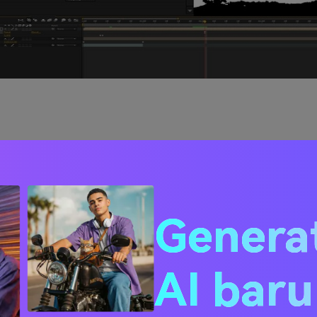
oris Continuum Time Unit
bisa secara sah membimbing penggunanya mengenai cara me
Genera
Softwrae ini menghasilkan konten slow motion berkualitas t
us yang telah terdaftar dibawah ini:
AI bar
tambahan pada layar
OpenCL Accelerators
ng dengan beat reactor untuk audio VFX