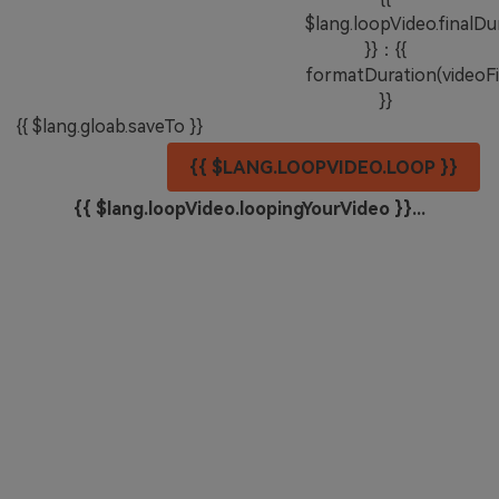
$lang.loopVideo.finalDu
}}：{{
formatDuration(videoFi
}}
{{ $lang.gloab.saveTo }}
{{ $LANG.LOOPVIDEO.LOOP }}
{{ $lang.loopVideo.loopingYourVideo }}...