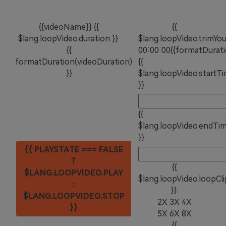
{{videoName}}
{{
{{
$lang.loopVideo.duration }}:
$lang.loopVideo.trimYou
{{
00:00:00
{{formatDuratio
formatDuration(videoDuration)
{{
}}
$lang.loopVideo.startT
}}
{{
$lang.loopVideo.endTi
}}
{{ PLAYSTATE === FALSE
?
{{
$LANG.LOOPVIDEO.PLAY
$lang.loopVideo.loopCli
:
}}:
$LANG.LOOPVIDEO.STOP
2X
3X
4X
}}
5X
6X
8X
{{