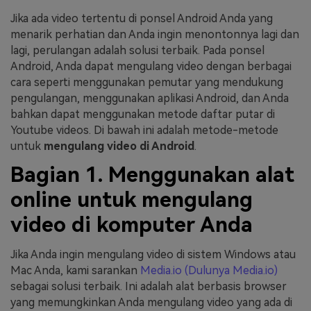
Jika ada video tertentu di ponsel Android Anda yang
Masuk
FAQs
Hubungi Kami
menarik perhatian dan Anda ingin menontonnya lagi dan
lagi, perulangan adalah solusi terbaik. Pada ponsel
Berkreasi dengan AI
Android, Anda dapat mengulang video dengan berbagai
Tips & Tutorial AI
cara seperti menggunakan pemutar yang mendukung
pengulangan, menggunakan aplikasi Android, dan Anda
Postingan Terbaru
bahkan dapat menggunakan metode daftar putar di
Youtube videos. Di bawah ini adalah metode-metode
Jelajahi Lebih Banyak >>
untuk
mengulang video di Android
.
Bagian 1. Menggunakan alat
online untuk mengulang
video di komputer Anda
Jika Anda ingin mengulang video di sistem Windows atau
Mac Anda, kami sarankan
Media.io (Dulunya Media.io)
sebagai solusi terbaik. Ini adalah alat berbasis browser
yang memungkinkan Anda mengulang video yang ada di