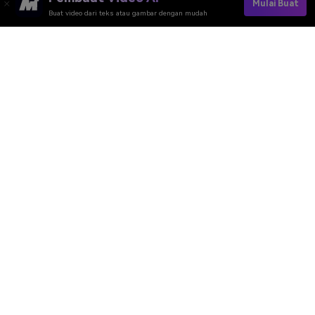
Mulai Buat
Buat video dari teks atau gambar dengan mudah
Pembuat Video AI
Pembuat Gambar AI
Pembuat Musik AI
Template & Filter AI
Penghapus Watermark
Sumber Daya