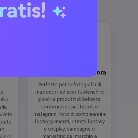
ratis!
 online e gratuito per iniziare.
Ritratti, prodotti,
,
matrimoni e altro ancora
ata e
Perfetto per la fotografia di
matrimoni ed eventi, elenchi di
to,
gioielli e prodotti di bellezza,
llio
contenuti social TikTok e
elle
Instagram, foto di compleanni e
polvere
festeggiamenti, ritratti fantasy
antate,
e cosplay, campagne di
eh,
marketing del marchio e
baleno: