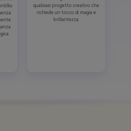
qualsiasi progetto creativo che
ntillio
richiede un tocco di magia e
igenza
brillantezza.
amente
eganza
agica