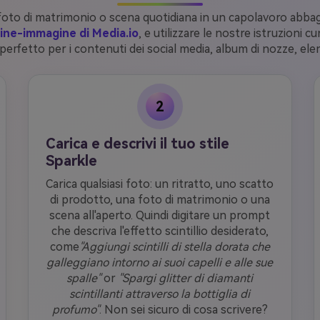
 foto di matrimonio o scena quotidiana in un capolavoro abbagli
ine-immagine di Media.io
, e utilizzare le nostre istruzioni c
erfetto per i contenuti dei social media, album di nozze, elench
2
Carica e descrivi il tuo stile
Sparkle
Carica qualsiasi foto: un ritratto, uno scatto
di prodotto, una foto di matrimonio o una
scena all'aperto. Quindi digitare un prompt
che descriva l'effetto scintillio desiderato,
come
"Aggiungi scintilli di stella dorata che
galleggiano intorno ai suoi capelli e alle sue
spalle"
or
"Spargi glitter di diamanti
scintillanti attraverso la bottiglia di
profumo"
. Non sei sicuro di cosa scrivere?