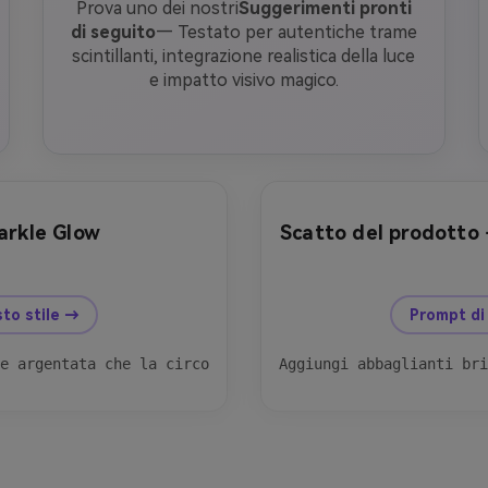
Prova uno dei nostri
Suggerimenti pronti
di seguito
— Testato per autentiche trame
scintillanti, integrazione realistica della luce
e impatto visivo magico.
arkle Glow
Scatto del prodotto
dopo
prima
to stile →
Prompt di
e argentata che la circondano. I suoi capelli e le sue s
Aggiungi abbaglianti bri