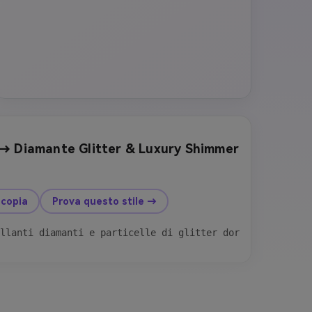
 → Diamante Glitter & Luxury Shimmer
dopo
 copia
Prova questo stile →
palle brillano di particelle di polvere da fata. Morbido
llanti diamanti e particelle di glitter dorato a questa 