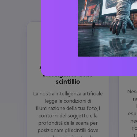
segue l'illuminazione reale, i 
AI-Posizionamento
ness
intelligente dello
scintillio
Ness
La nostra intelligenza artificiale
n
legge le condizioni di
illuminazione della tua foto, i
esp
contorni del soggetto e la
nec
profondità della scena per
ri
posizionare gli scintilli dove
t