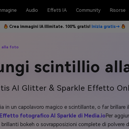
mmagine
Audio
Effetti IA
Community
Risorse
Crea immagini IA illimitate. 100% gratis!
Inizia gratis→
 alla foto
ngi scintillio all
tis AI Glitter & Sparkle Effetto On
a in un capolavoro magico e scintillante, o far brillare i
Effetto fotografico AI Sparkle di Media.io
Per aggiun
ati, brillanti bokeh o sovrapposizioni complete di polvere