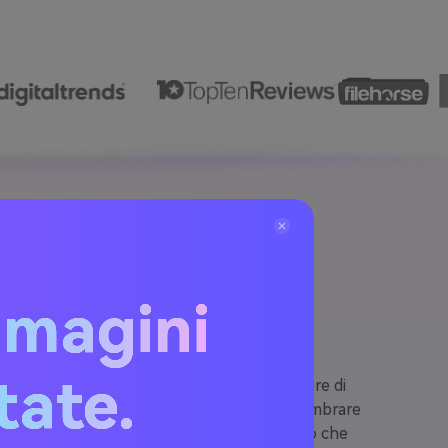
iungere
mmagini
itate.
a abbagliare gioielli e cosmetici, un creatore di
 a un ritratto, il tuo bagliore dovrebbe sembrare
azione di scintillio consapevole del contesto che