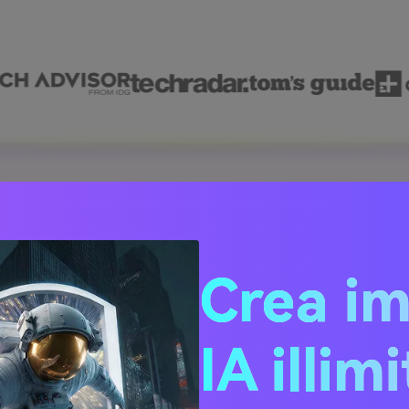
 usare Media.io per agg
Crea i
luce alle tue foto
IA illim
gno sulle tue foto di matrimonio, un marchio di bellezza che f
 qualcuno che vuole solo aggiungere un po' di polvere da fata
ento AI immagine-immagine di Media.io
, ottieni una gener