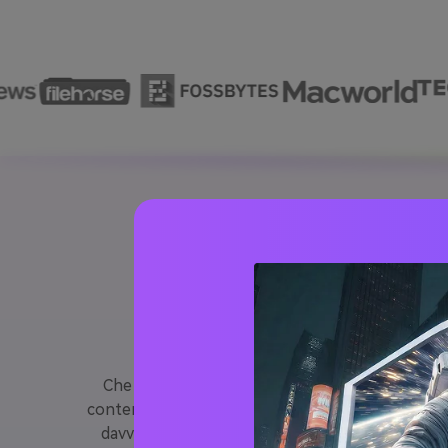
Perché
Che tu sia una sposa che vuole un bagliore da so
contenuti che crea momenti magici su Instagram o
davvero appartenente alla scena. con
Lo strum