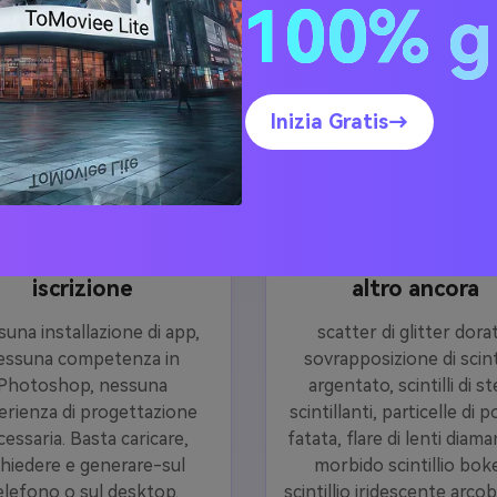
100% g
contorni del soggetto e la profondità, il tutto in pochi secondi,
Inizia Gratis→
100% gratuito —
Ogni stile: stelle
una abilità, nessuna
Glitter, polvere di f
iscrizione
altro ancora
una installazione di app,
scatter di glitter dora
essuna competenza in
sovrapposizione di scinti
Photoshop, nessuna
argentato, scintilli di st
erienza di progettazione
scintillanti, particelle di 
essaria. Basta caricare,
fatata, flare di lenti diam
chiedere e generare-sul
morbido scintillio bok
elefono o sul desktop.
scintillio iridescente arco