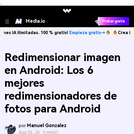
、
Media.io
Probar gratis
imitadas. 100 % gratis!
Empieza gratis→
Crea imágenes IA
Redimensionar imagen
en Android: Los 6
mejores
redimensionadores de
fotos para Android
Manuel Gonzalez
por
Aug 06, 26 ·
5 min(s)