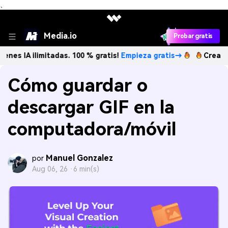
、
Media.io
Probar gratis
limitadas. 100 % gratis!
Empieza gratis→
Crea imágenes IA
Cómo guardar o
descargar GIF en la
computadora/móvil
Manuel Gonzalez
por
Aug 06, 26 ·
6 min(s)