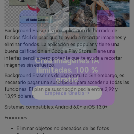
Background Eraser es una aplicación de borrado de
fondos fácil de usar que te ayuda a recortar imágenes y
eliminar fondos. La aplicación es popular y tiene una
buena calificación en Google Play Store. Tiene una
interfaz sencilla pero potente que te ayuda a recortar
imágenes sin esfuerzo.
Crea imágenes IA
Background Eraser es de uso gratuito. Sin embargo, es
ilimitadas. 100 %
necesario pagar una suscripción para acceder a todas las
funciones. El plan de suscripción oscila entre 2,99 y
gratis!
13,99 dólares.
Empieza Gratis→
Sistemas compatibles: Android 6.0+ e iOS 13.0+
Funciones:
Eliminar objetos no deseados de las fotos