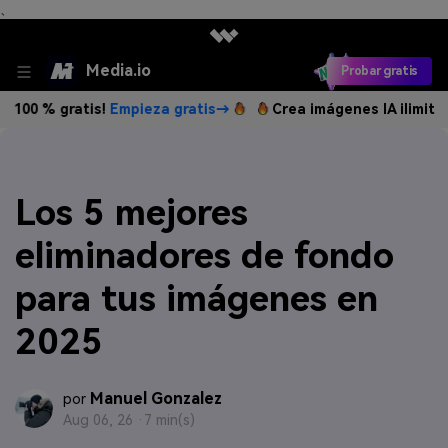
、
Media.io
Probar gratis
ratis!
Empieza gratis→
Crea imágenes IA ilimitadas. 100 %
Los 5 mejores
eliminadores de fondo
para tus imágenes en
2025
Manuel Gonzalez
por
Aug 06, 26 ·
7 min(s)