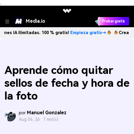
、
Media.io
Probar gratis
imitadas. 100 % gratis!
Empieza gratis→
Crea imágenes IA
Aprende cómo quitar
sellos de fecha y hora de
la foto
Manuel Gonzalez
por
Aug 06, 26 ·
7 min(s)