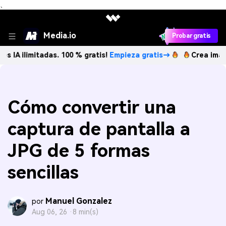
、
Media.io
Probar gratis
tadas. 100 % gratis!
Empieza gratis→
Crea imágenes IA ili
Cómo convertir una
captura de pantalla a
JPG de 5 formas
sencillas
Manuel Gonzalez
por
Aug 06, 26 ·
8 min(s)