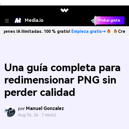
、
Media.io
Probar gratis
A ilimitadas. 100 % gratis!
Empieza gratis→
Crea imágenes
Una guía completa para
redimensionar PNG sin
perder calidad
Manuel Gonzalez
por
Aug 06, 26 ·
7 min(s)