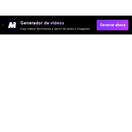
Generador de videos
Generar ahora
Crea videos fácilmente a partir de texto o imágenes
Video IA
Imagen IA
Música IA
Plantillas y Filtros
Quitar Marca IA