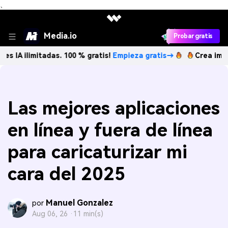
、
Media.io
Probar gratis
mitadas. 100 % gratis!
Empieza gratis→
Crea imágenes IA i
Las mejores aplicaciones
en línea y fuera de línea
para caricaturizar mi
cara del 2025
Manuel Gonzalez
por
Aug 06, 26 ·
11 min(s)