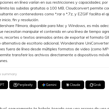
ones en línea varían en sus restricciones y capacidades; por 
limita las subidas gratuitas a 100 MB, Cloudconvert permite com
sultante en contenedores como *.rar o *.7z, y EZGIF facilita el a
inicio, fin y resolución.
hare Filmora, disponible para Mac y Windows, es más adec
ue necesitan manipular el contenido en una línea de tiempo ag
es, recortes o textos animados antes de exportar el formato GI
ternativa de escritorio adicional, Wondershare UniConverter
es fuera de línea desde múltiples formatos de video (como MP
mite transferir los archivos directamente a dispositivos móvile
unes.
 a summary
GPT
Perplexity
Gemini
Claude
Grok
ctual, seguramente te habrás topado con una escena de una pe