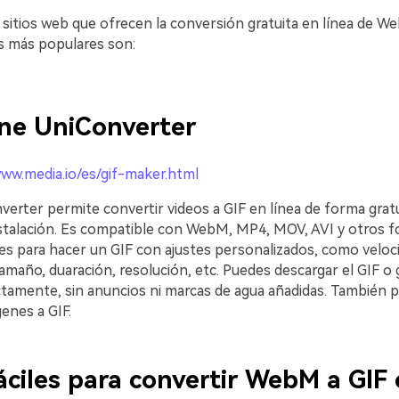
 sitios web que ofrecen la conversión gratuita en línea de We
s más populares son:
ine UniConverter
www.media.io/es/gif-maker.html
erter permite convertir videos a GIF en línea de forma gratu
nstalación. Es compatible con WebM, MP4, MOV, AVI y otros 
les para hacer un GIF con ajustes personalizados, como veloc
maño, duaración, resolución, etc. Puedes descargar el GIF o 
tamente, sin anuncios ni marcas de agua añadidas. También 
enes a GIF.
áciles para convertir WebM a GIF