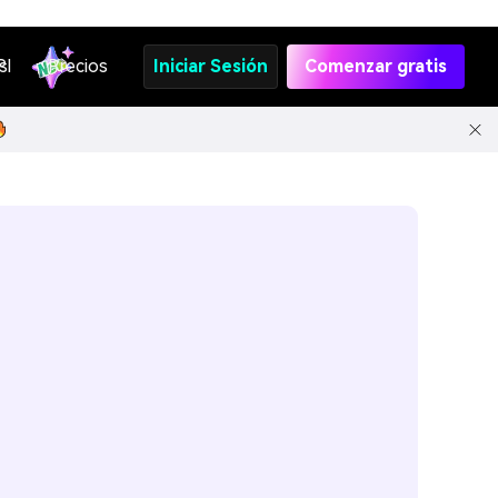
s
PI
Precios
Iniciar Sesión
Comenzar gratis