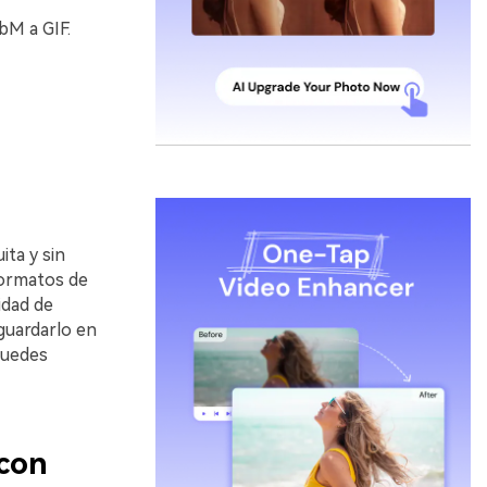
bM a GIF.
ita y sin
formatos de
idad de
guardarlo en
puedes
 con