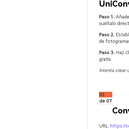
UniConv
Paso 1.
Añade
suéltalo directamente.󠀲󠀡
Paso 2.
Establ
de fotogramas,
Paso 3.
Haz cl
gratis.󠀲󠀡󠀥󠀦󠀢󠀠󠀠󠀡󠀧󠀳
Intenta crear 
02
de 07
Con
URL:
https://