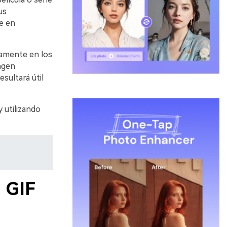
us
e en
amente en los
agen
esultará útil
 utilizando
 GIF