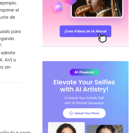
ejemplo,
primir el
juste de
uado para
regando
F.
 admite
4, AVI o
s sin
lícula o serie