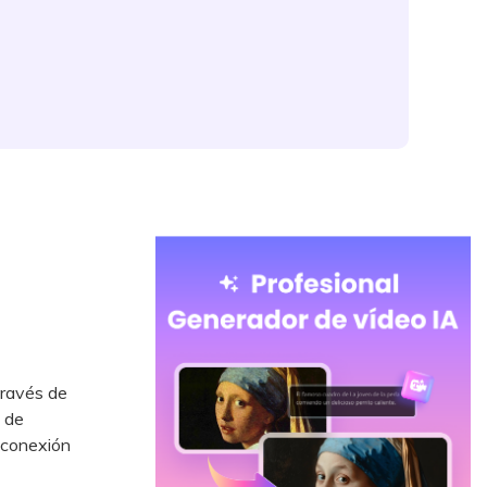
través de
e de
 conexión