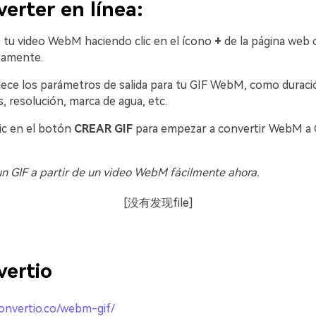
erter en línea:
 tu video WebM haciendo clic en el ícono
+
de la página web o
󠀥󠀦󠀢󠀠󠀠󠀡󠀣󠀳
ece los parámetros de salida para tu GIF WebM, como duració
 resolución, marca de agua, etc.
ic en el botón
CREAR GIF
para empezar a convertir WebM a G
un GIF a partir de un video WebM fácilmente ahora.
[没有发现file]
vertio
convertio.co/webm-gif/