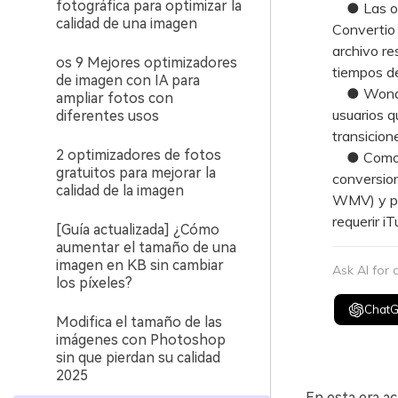
fotográfica para optimizar la
● Las opci
calidad de una imagen
Convertio 
archivo re
os 9 Mejores optimizadores
tiempos de 
de imagen con IA para
● Wonders
ampliar fotos con
usuarios q
diferentes usos
transicion
2 optimizadores de fotos
● Como al
gratuitos para mejorar la
conversion
calidad de la imagen
WMV) y per
requerir iT
[Guía actualizada] ¿Cómo
aumentar el tamaño de una
imagen en KB sin cambiar
Ask AI for
los píxeles?
Chat
Modifica el tamaño de las
imágenes con Photoshop
sin que pierdan su calidad
2025
En esta era a