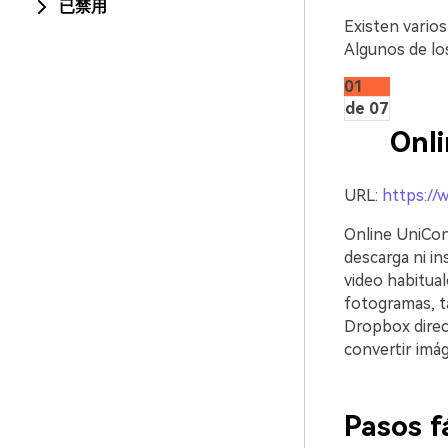
已禁用
Existen varios
Algunos de lo
01
de 07
Onl
URL:
https://
Online UniConv
descarga ni i
video habitua
fotogramas, ta
Dropbox direc
convertir imág
Pasos f