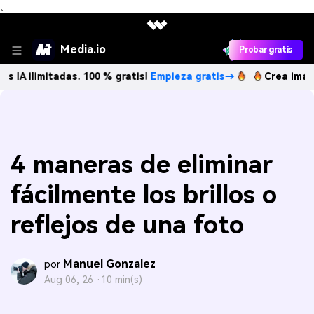
、
Media.io
Probar gratis
mitadas. 100 % gratis!
Empieza gratis→
Crea imágenes IA i
4 maneras de eliminar
fácilmente los brillos o
reflejos de una foto
Manuel Gonzalez
por
Aug 06, 26 ·
10 min(s)