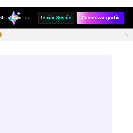
s
PI
Precios
Iniciar Sesión
Comenzar gratis