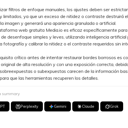
zar filtros de enfoque manuales, los ajustes deben ser estrict
y limitados, ya que un exceso de nitidez o contraste destruirá e
 la imagen y generará una apariencia granulada o artificial.
aforma web gratuita Media.io es eficaz específicamente para 
de desenfoque simples y leves, utilizando inteligencia artificial
 fotografía y calibrar la nitidez o el contraste requeridos sin in
sito crítico antes de intentar restaurar bordes borrosos es c
 original de alta resolución y con una exposición correcta, debid
sobreexpuestas o subexpuestas carecen de la información bas
para que las herramientas recuperen los detalles.
 a summary
GPT
Perplexity
Gemini
Claude
Grok