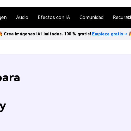
gen
Audio
Efectos con IA
Comunidad
Recurso
A
Crea imágenes IA ilimitadas. 100 % gratis!
Empieza gratis→
para
 y