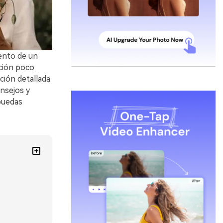
ento de un
ución poco
ación detallada
nsejos y
 puedas