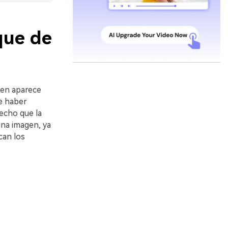
que de
gen aparece
e haber
echo que la
una imagen, ya
ican los