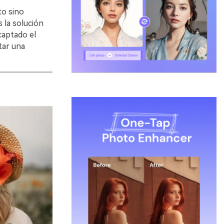
to sino
 la solución
captado el
tar una