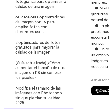
fotográfica para optimizar la
menores.
calidad de una imagen
● Al utili
graduales 
os 9 Mejores optimizadores
natural de
de imagen con IA para
● La plat
ampliar fotos con
problemas 
diferentes usos
escanear la
2 optimizadores de fotos
manual.
gratuitos para mejorar la
● Un requi
calidad de la imagen
un archivo
imágenes 
[Guía actualizada] ¿Cómo
necesaria 
aumentar el tamaño de una
imagen en KB sin cambiar
los píxeles?
Ask AI for
Modifica el tamaño de las
Chat
imágenes con Photoshop
sin que pierdan su calidad
2025