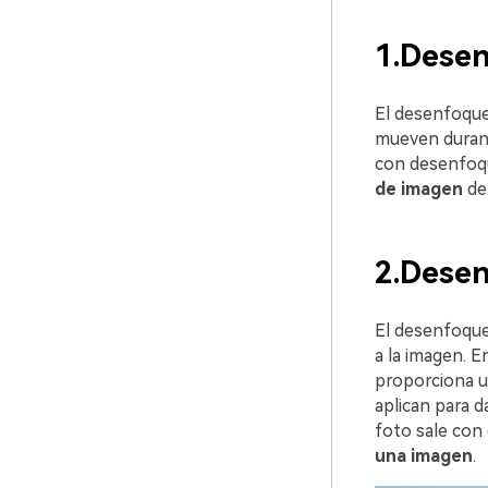
1.Dese
El desenfoque
mueven durant
con desenfoqu
de imagen
de
2.Desen
El desenfoque
a la imagen. E
proporciona un
aplican para d
foto sale con
una imagen
.