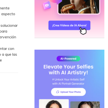
amente
l aspecto
solucionar
 para
tervención
ontar con
o a que las
e