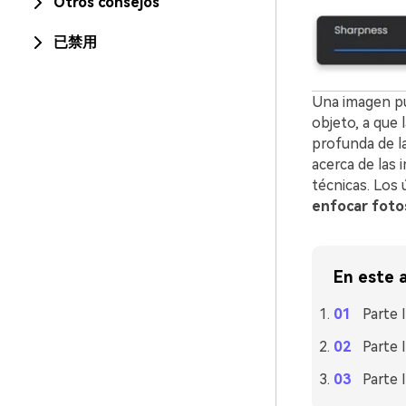
Otros consejos
已禁用
Una imagen pu
objeto, a que
profunda de la
acerca de las
técnicas. Los 
enfocar foto
En este a
Parte 
Parte 
Parte 