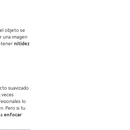
el objeto se
ar una imagen
obtener
nitidez
cto suavizado
A veces
fesionales lo
n. Pero si tu
 a
enfocar