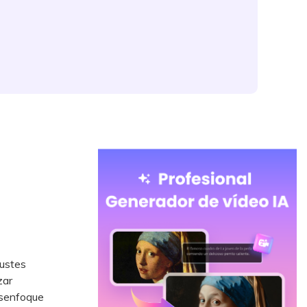
justes
zar
esenfoque