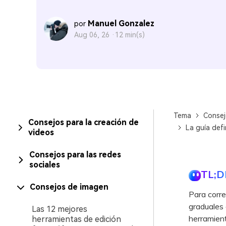
Manuel Gonzalez
por
Aug 06, 26 ·
12 min(s)
Tema
Consej
Consejos para la creación de
La guía defi
videos
Consejos para las redes
sociales
TL;D
Consejos de imagen
Para corre
graduales 
Las 12 mejores
herramien
herramientas de edición