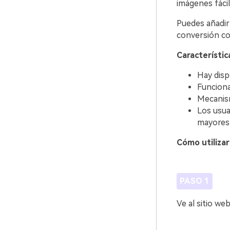
imágenes fácil
Puedes añadir 
conversión co
Característica
Hay disp
Funciona
Mecanism
Los usua
mayores 
Cómo utilizar
PASO 1
Ve al sitio we