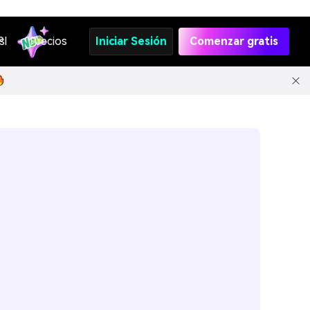
s
PI
Precios
Iniciar Sesión
Comenzar gratis