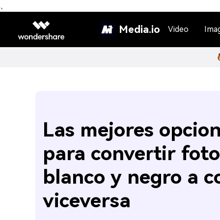
、
Media.io
Video
Ima
Las mejores opcio
para convertir fot
blanco y negro a c
viceversa