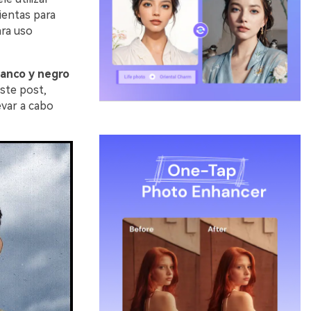
ientas para
ara uso
lanco y negro
este post,
evar a cabo