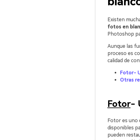
blanco
Existen mucha
fotos en blan
Photoshop pa
Aunque las f
proceso es co
calidad de con
Fotor- U
Otras r
Fotor
- 
Fotor es uno d
disponibles p
pueden restaur