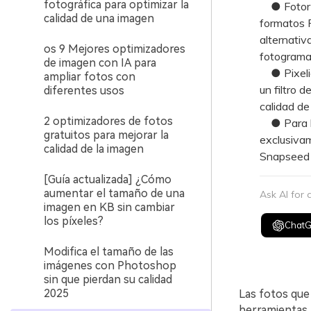
fotográfica para optimizar la
● Fotor ut
calidad de una imagen
formatos P
alternativ
os 9 Mejores optimizadores
fotograma
de imagen con IA para
● Pixelied
ampliar fotos con
un filtro 
diferentes usos
calidad de
2 optimizadores de fotos
● Para los
gratuitos para mejorar la
exclusivam
calidad de la imagen
Snapseed e
[Guía actualizada] ¿Cómo
aumentar el tamaño de una
Ask AI for
imagen en KB sin cambiar
los píxeles?
Chat
Modifica el tamaño de las
imágenes con Photoshop
sin que pierdan su calidad
2025
Las fotos que
herramientas