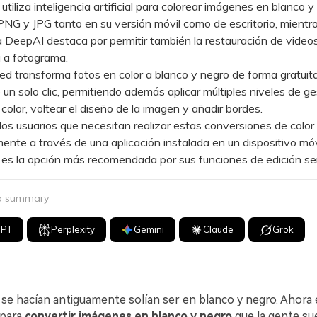
iliza inteligencia artificial para colorear imágenes en blanco y
NG y JPG tanto en su versión móvil como de escritorio, mientra
a DeepAI destaca por permitir también la restauración de video
 a fotograma.
 transforma fotos en color a blanco y negro de forma gratuit
de un solo clic, permitiendo además aplicar múltiples niveles de g
 color, voltear el diseño de la imagen y añadir bordes.
 usuarios que necesitan realizar estas conversiones de color
ente a través de una aplicación instalada en un dispositivo móv
s la opción más recomendada por sus funciones de edición sen
 a summary
GPT
Perplexity
Gemini
Claude
Grok
 se hacían antiguamente solían ser en blanco y negro. Ahora 
 para
convertir imágenes en blanco y negro
que la gente suel