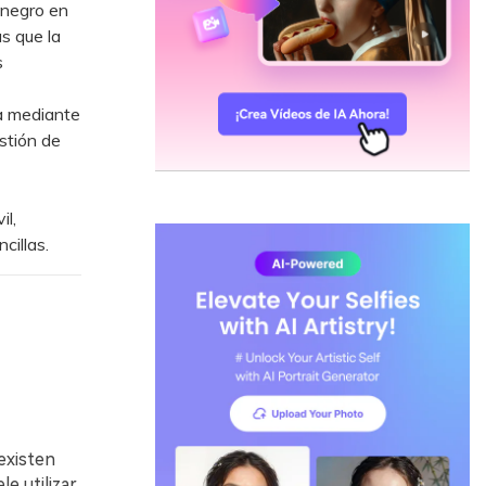
 negro en
s que la
s
a mediante
estión de
il,
cillas.
existen
e utilizar