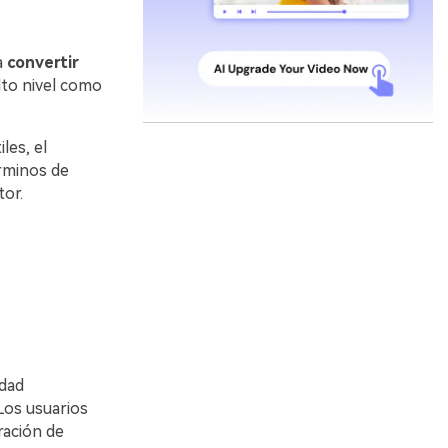
a
convertir
alto nivel como
les, el
rminos de
tor.
idad
Los usuarios
ración de