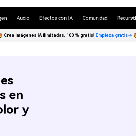
gen
Audio
Efectos con IA
Comunidad
Recurso
A
Crea imágenes IA ilimitadas. 100 % gratis!
Empieza gratis→
nes
os en
olor y