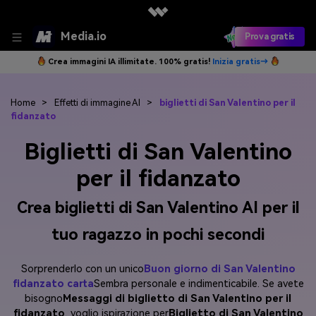
Media.io
Prova gratis
Crea immagini IA illimitate. 100% gratis!
Inizia gratis→
Home
>
Effetti di immagine AI
>
biglietti di San Valentino per il
fidanzato
Biglietti di San Valentino
per il fidanzato
Crea biglietti di San Valentino AI per il
tuo ragazzo in pochi secondi
Sorprenderlo con un unico
Buon giorno di San Valentino
fidanzato carta
Sembra personale e indimenticabile. Se avete
bisogno
Messaggi di biglietto di San Valentino per il
fidanzato
, voglio ispirazione per
Biglietto di San Valentino