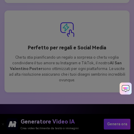
Perfetto per regali e Social Media
Che tu stia pianificando un regalo a sorpresa o che tu voglia
condividere il tuo amore su Instagram e TikTok, il nostro
AI San
Valentino Poster
sono ottimizzati per ogni piattaforma. Le uscite
ad alta risoluzione assicurano che i tuoi disegni sembrino incredibili
ovunque.
Esplora gli effetti virali dell'IA
Generatore Video IA
Genera ora
e i design romantici
Crea video facilmente da testo o immagini