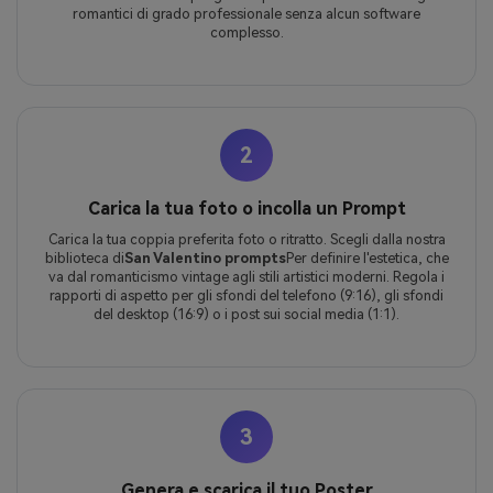
romantici di grado professionale senza alcun software
complesso.
2
Carica la tua foto o incolla un Prompt
Carica la tua coppia preferita foto o ritratto. Scegli dalla nostra
biblioteca di
San Valentino prompts
Per definire l'estetica, che
va dal romanticismo vintage agli stili artistici moderni. Regola i
rapporti di aspetto per gli sfondi del telefono (9:16), gli sfondi
del desktop (16:9) o i post sui social media (1:1).
3
Genera e scarica il tuo Poster