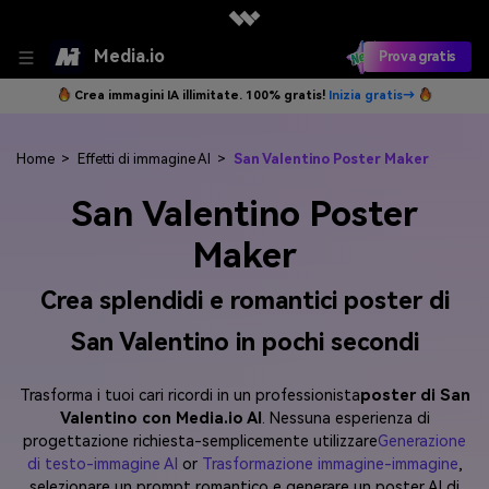
Media.io
Prova gratis
Crea immagini IA illimitate. 100% gratis!
Inizia gratis→
Home
>
Effetti di immagine AI
>
San Valentino Poster Maker
San Valentino Poster
Maker
Crea splendidi e romantici poster di
San Valentino in pochi secondi
Trasforma i tuoi cari ricordi in un professionista
poster di San
Valentino con Media.io AI
. Nessuna esperienza di
progettazione richiesta-semplicemente utilizzare
Generazione
di testo-immagine AI
or
Trasformazione immagine-immagine
,
selezionare un prompt romantico e generare un poster AI di