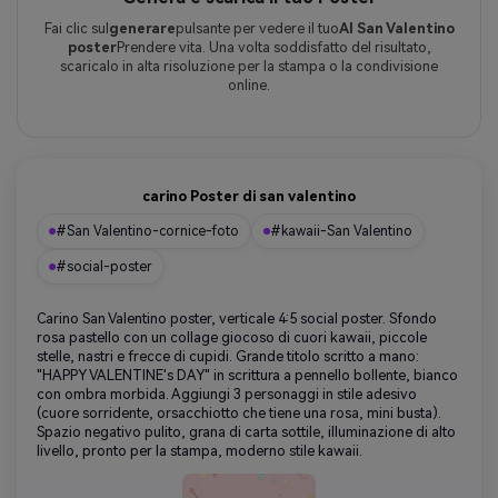
Fai clic sul
generare
pulsante per vedere il tuo
AI San Valentino
poster
Prendere vita. Una volta soddisfatto del risultato,
scaricalo in alta risoluzione per la stampa o la condivisione
online.
carino Poster di san valentino
#San Valentino-cornice-foto
#kawaii-San Valentino
#social-poster
Carino San Valentino poster, verticale 4:5 social poster. Sfondo
rosa pastello con un collage giocoso di cuori kawaii, piccole
stelle, nastri e frecce di cupidi. Grande titolo scritto a mano:
"HAPPY VALENTINE's DAY" in scrittura a pennello bollente, bianco
con ombra morbida. Aggiungi 3 personaggi in stile adesivo
(cuore sorridente, orsacchiotto che tiene una rosa, mini busta).
Spazio negativo pulito, grana di carta sottile, illuminazione di alto
livello, pronto per la stampa, moderno stile kawaii.